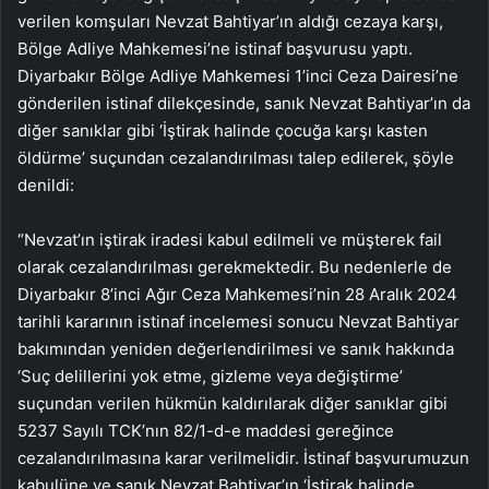
verilen komşuları Nevzat Bahtiyar’ın aldığı cezaya karşı,
Bölge Adliye Mahkemesi’ne istinaf başvurusu yaptı.
Diyarbakır Bölge Adliye Mahkemesi 1’inci Ceza Dairesi’ne
gönderilen istinaf dilekçesinde, sanık Nevzat Bahtiyar’ın da
diğer sanıklar gibi ‘İştirak halinde çocuğa karşı kasten
öldürme’ suçundan cezalandırılması talep edilerek, şöyle
denildi:
“Nevzat’ın iştirak iradesi kabul edilmeli ve müşterek fail
olarak cezalandırılması gerekmektedir. Bu nedenlerle de
Diyarbakır 8’inci Ağır Ceza Mahkemesi’nin 28 Aralık 2024
tarihli kararının istinaf incelemesi sonucu Nevzat Bahtiyar
bakımından yeniden değerlendirilmesi ve sanık hakkında
‘Suç delillerini yok etme, gizleme veya değiştirme’
suçundan verilen hükmün kaldırılarak diğer sanıklar gibi
5237 Sayılı TCK’nın 82/1-d-e maddesi gereğince
cezalandırılmasına karar verilmelidir. İstinaf başvurumuzun
kabulüne ve sanık Nevzat Bahtiyar’ın ‘İştirak halinde