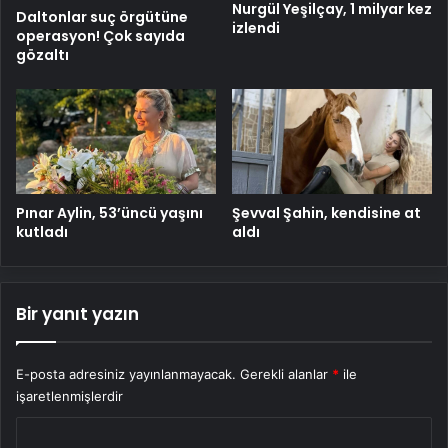
Nurgül Yeşilçay, 1 milyar kez
Daltonlar suç örgütüne
izlendi
operasyon! Çok sayıda
gözaltı
Pınar Aylin, 53’üncü yaşını
Şevval Şahin, kendisine at
kutladı
aldı
Bir yanıt yazın
E-posta adresiniz yayınlanmayacak.
Gerekli alanlar
*
ile
işaretlenmişlerdir
Y