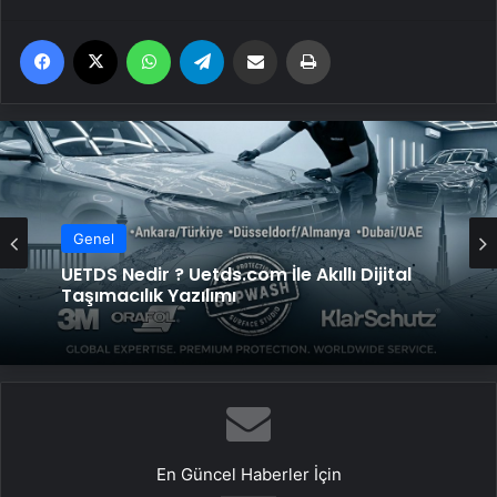
Facebook
X
WhatsApp
Telegram
Email'den paylaş
Yaz
Genel
UETDS Nedir ? Uetds.com İle Akıllı Dijital
Taşımacılık Yazılımı
En Güncel Haberler İçin