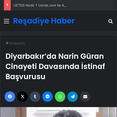
UETDS Nedir ? Uetds.com İle Akıllı Dijital Taşımacılık Yazılımı
Reşadiye Haber
Menü
A
Anasayfa
Diyarbakır’da Narin Güran
Cinayeti Davasında İstinaf
Başvurusu
Facebook
X
Tumblr
Messenger
WhatsApp
Telegram
Email'den paylaş