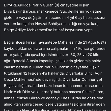
DİYARBAKIR’da, Narin Güran (8) cinayetine ilişkin
Diyarbakır Barosu, mahkemece ‘Suç delillerini yok etme,
gizleme veya değiştirme’ suçundan 4 yıl 6 ay hapis cezası
verilen komşuları Nevzat Bahtiyar’ın aldığı cezaya karşı
Bölge Adliye Mahkemesi’ne istinaf başvurusu yaptı.
Bağlar ilçesi kırsal Tavşantepe Mahallesi’nde 21 Ağustos’ta
kaybolduktan sonra arama çalışmalarının 19’uncu gününde
dere yatağında çuval içerisinde, üzeri 30, 25 ve 20 kilo
ağırlığındaki 3 taşla kapatılıp, çalılıklarla gizlenmiş halde
cansız bedeni bulunan Narin Güran’ın cinayetine ilişkin
tutuklanan 12 kişiden 4’ü hakkında, Diyarbakır 8’inci Ağır
Ceza Mahkemesi’nde dava açıldı. Diyarbakır Cumhuriyet
Başsavcılığı tarafından hazırlanan iddianamede; aracında
Narin’e ait DNA ve kıl örneği bulunan amcası Salim Güran,
annesi Yüksel Güran ve ağabeyi Enes Güran ile gözaltına
alındıktan sonra cesedi dere yatağına taşıdığını itiraf eden
komşuları Nevzat Bahtiyar hakkında, HTS ve baz istasyonu