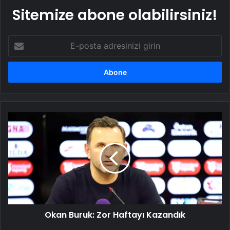
Sitemize abone olabilirsiniz!
E-
posta
adresinizi
girin
Okan
Buruk:
Zor
Haftayı
Kazandık
Okan Buruk: Zor Haftayı Kazandık