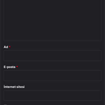
o
r
u
m
*
Ad
*
E-posta
*
İnternet sitesi