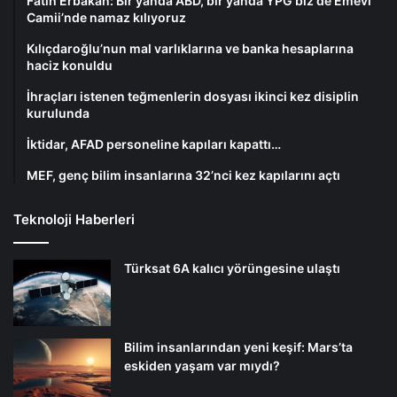
Fatih Erbakan: Bir yanda ABD, bir yanda YPG biz de Emevi
Camii’nde namaz kılıyoruz
Kılıçdaroğlu’nun mal varlıklarına ve banka hesaplarına
haciz konuldu
İhraçları istenen teğmenlerin dosyası ikinci kez disiplin
kurulunda
İktidar, AFAD personeline kapıları kapattı…
MEF, genç bilim insanlarına 32’nci kez kapılarını açtı
Teknoloji Haberleri
Türksat 6A kalıcı yörüngesine ulaştı
Bilim insanlarından yeni keşif: Mars’ta
eskiden yaşam var mıydı?