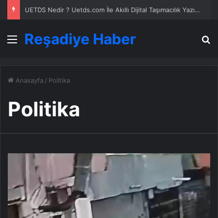
Yeni Dünya Düzensizliği Çağında Türk Dış Politikası ve Hakan Fidan Faktörü
Reşadiye Haber
Menü
A
Anasayfa
/
Politika
Politika