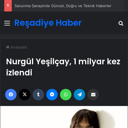
Datahost İle Güvenilir Sunucu Hizmetleri
Reşadiye Haber
Menü
A
Anasayfa
Nurgül Yeşilçay, 1 milyar kez
izlendi
Facebook
X
Tumblr
Messenger
WhatsApp
Telegram
Email'den paylaş