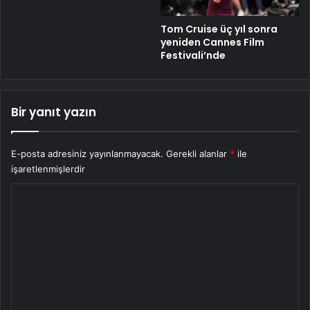
Tom Cruise üç yıl sonra
yeniden Cannes Film
Festivali’nde
Bir yanıt yazın
E-posta adresiniz yayınlanmayacak.
Gerekli alanlar
*
ile
işaretlenmişlerdir
Y
o
r
u
m
*