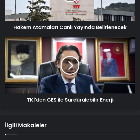
Hakem Atamaları Canlı Yayında Belirlenecek
TKİ'den
GES
ile
Sürdürülebilir
Enerji
TKİ'den GES ile Sürdürülebilir Enerji
İlgili Makaleler