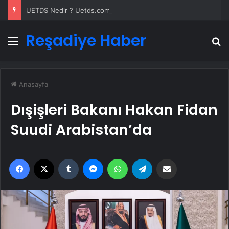
UETDS Nedir ? Uetds.com İle Akıllı Dijital Taşımacılık Yazılımı
Reşadiye Haber
Menü
A
Anasayfa
Dışişleri Bakanı Hakan Fidan
Suudi Arabistan’da
Facebook
X
Tumblr
Messenger
WhatsApp
Telegram
Email'den paylaş