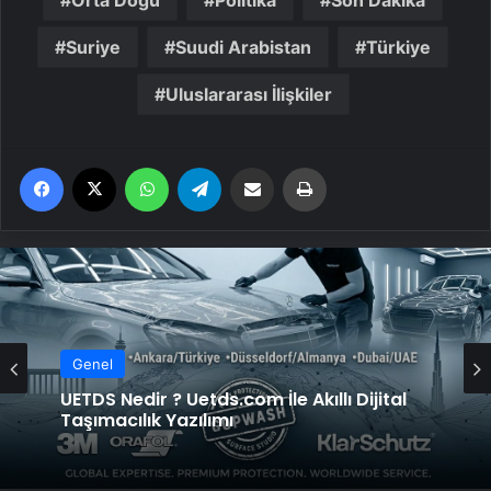
Orta Doğu
Politika
Son Dakika
Suriye
Suudi Arabistan
Türkiye
Uluslararası İlişkiler
Facebook
X
WhatsApp
Telegram
Email'den paylaş
Yaz
Genel
UETDS Nedir ? Uetds.com İle Akıllı Dijital
Taşımacılık Yazılımı