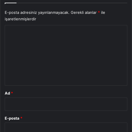
E-posta adresiniz yayınlanmayacak.
Gerekli alanlar
*
ile
işaretlenmişlerdir
Y
o
r
u
m
*
Ad
*
E-posta
*