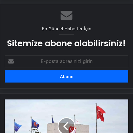
En Güncel Haberler İçin
Sitemize abone olabilirsiniz!
E-
posta
adresinizi
girin
Hakem
Atamaları
Canlı
Yayında
Belirlenecek