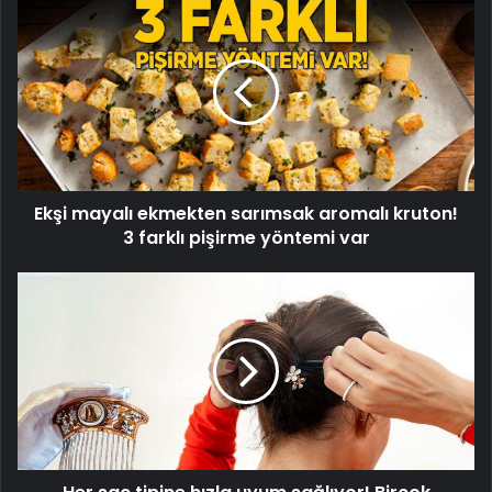
Ekşi
mayalı
ekmekten
sarımsak
aromalı
kruton!
3
farklı
pişirme
Ekşi mayalı ekmekten sarımsak aromalı kruton!
yöntemi
var
3 farklı pişirme yöntemi var
Her
saç
tipine
hızla
uyum
sağlıyor!
Birçok
tokadan
daha
etkili,