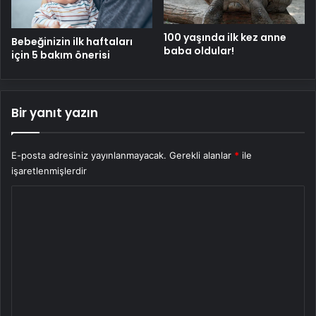
100 yaşında ilk kez anne
Bebeğinizin ilk haftaları
baba oldular!
için 5 bakım önerisi
Bir yanıt yazın
E-posta adresiniz yayınlanmayacak.
Gerekli alanlar
*
ile
işaretlenmişlerdir
Y
o
r
u
m
*