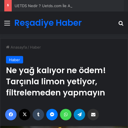
UETDS Nedir ? Uetds.com İle Akıllı Dijital Taşımacılık Yazılımı
Reşadiye Haber
Menü
A
Anasayfa
/
Haber
Haber
Ne yağ kalıyor ne ödem!
Tarçınla limon yetiyor,
filtrelemeden yapmayın
Facebook
X
Tumblr
Messenger
WhatsApp
Telegram
Email'den paylaş