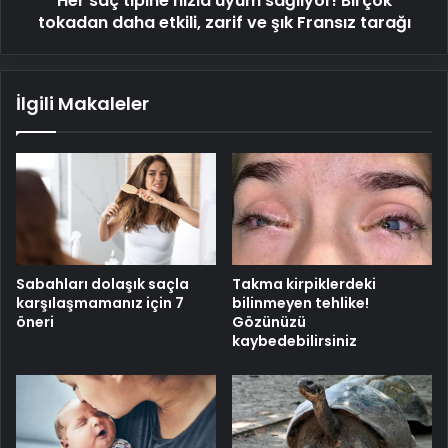
Her saç tipine hızla uyum sağlıyor! Birçok
zarif
tokadan daha etkili, zarif ve şık Fransız tarağı
ve
şık
Fransız
İlgili Makaleler
tarağı
Sabahları dolaşık saçla
Takma kirpiklerdeki
karşılaşmamanız için 7
bilinmeyen tehlike!
öneri
Gözünüzü
kaybedebilirsiniz