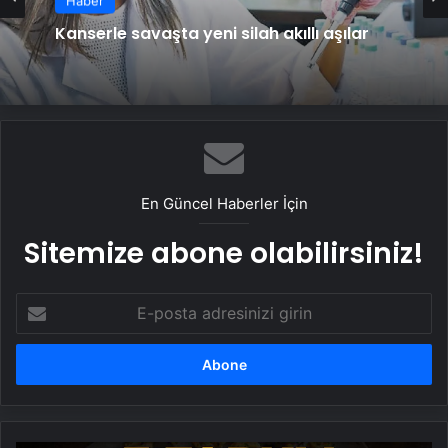
Haber
Kanserle savaşta yeni silah akıllı aşılar
En Güncel Haberler İçin
Sitemize abone olabilirsiniz!
E-
posta
adresinizi
girin