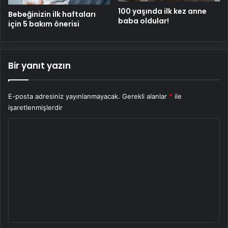
100 yaşında ilk kez anne
Bebeğinizin ilk haftaları
baba oldular!
için 5 bakım önerisi
Bir yanıt yazın
E-posta adresiniz yayınlanmayacak.
Gerekli alanlar
*
ile
işaretlenmişlerdir
Y
o
r
u
m
*