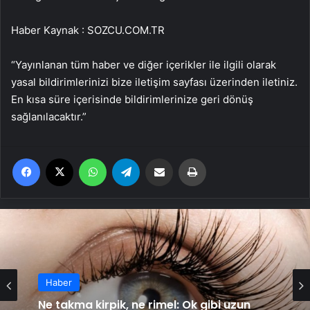
Haber Kaynak : SOZCU.COM.TR
“Yayınlanan tüm haber ve diğer içerikler ile ilgili olarak
yasal bildirimlerinizi bize iletişim sayfası üzerinden iletiniz.
En kısa süre içerisinde bildirimlerinize geri dönüş
sağlanılacaktır.”
Facebook
X
WhatsApp
Telegram
Email'den paylaş
Yaz
Haber
Ne takma kirpik, ne rimel: Ok gibi uzun