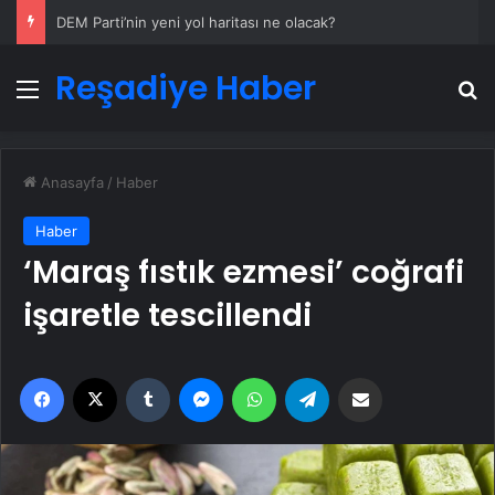
DEM Parti’nin yeni yol haritası ne olacak?
Reşadiye Haber
Menü
A
Anasayfa
/
Haber
Haber
‘Maraş fıstık ezmesi’ coğrafi
işaretle tescillendi
Facebook
X
Tumblr
Messenger
WhatsApp
Telegram
Email'den paylaş