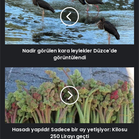
kara
leylekler
Düzce'de
görüntülendi
Nadir görülen kara leylekler Düzce'de
görüntülendi
Hasadı
yapıldı!
Sadece
bir
ay
yetişiyor:
Kilosu
250
Lirayı
Hasadı yapıldı! Sadece bir ay yetişiyor: Kilosu
geçti
250 Lirayı geçti