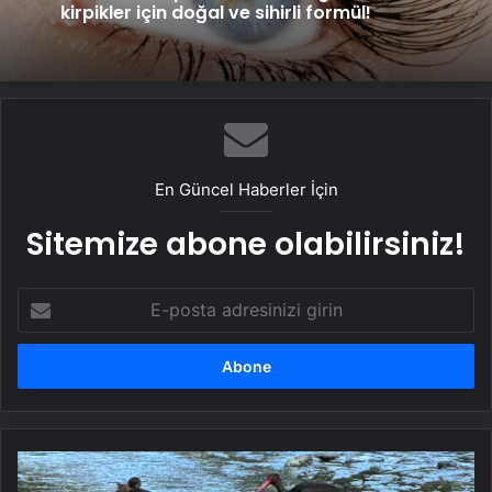
kirpikler için doğal ve sihirli formül!
En Güncel Haberler İçin
Sitemize abone olabilirsiniz!
E-
posta
adresinizi
girin
Nadir
görülen