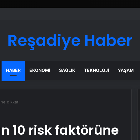
Reşadiye Haber
HABER
EKONOMI
SAĞLIK
TEKNOLOJI
YAŞAM
üne dikkat!
n 10 risk faktörüne