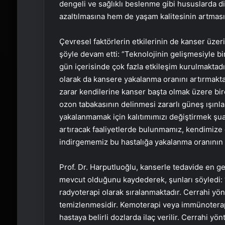
dengeli ve sağlıklı beslenme gibi hususlarda 
azaltılmasına hem de yaşam kalitesinin artmas
Çevresel faktörlerin etkilerinin de kanser üze
şöyle devam etti: “Teknolojinin gelişmesiyle birlik
gün içerisinde çok fazla etkileşim kurulmaktad
olarak da kansere yakalanma oranını artırmakta
zarar kendilerine kanser başta olmak üzere bir
ozon tabakasının delinmesi zararlı güneş ışınl
yakalanmamak için kalıtımımızı değiştirmek şua
artıracak faaliyetlerde bulunmamız, kendimize 
indirgememiz bu hastalığa yakalanma oranının 
Prof. Dr. Harputluoğlu, kanserle tedavide en g
mevcut olduğunu kaydederek, şunları söyledi:
radyoterapi olarak sıralanmaktadır. Cerrahi y
temizlenmesidir. Kemoterapi veya immünoterapid
hastaya belirli dozlarda ilaç verilir. Cerrahi 