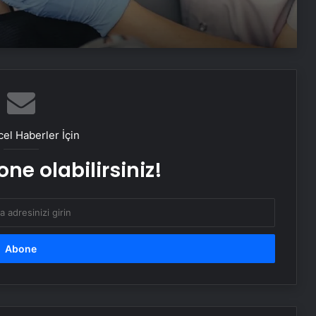
formül!
Dişleri beyazlatan en etkili 5 doğal
yöntem
Squat hareketinde ağrı hissetmenin
4 nedeni
el Haberler İçin
ne olabilirsiniz!
Hamilelikte bu hataları yapıyor
olabilirsiniz! Dikkat edilmediğinde…