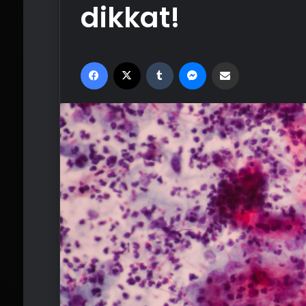
dikkat!
Facebook
X
Tumblr
Messenger
Email'den paylaş