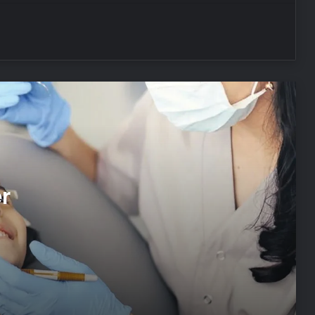
aşılar
Deprem geçti, sarsıntı hissi kaldı:
Hayalet deprem algısına dikkat!
Cildine bunu yapanlar yandı! Cildiniz
yanabilir…
Görünenin ardındaki anlamlar: Bu
er
Resim Ne Anlatıyor
Psikoloji dizisinden yeni kitap:
Kendine Ait Bir Yuva
Ne takma kirpik, ne rimel: Ok gibi
uzun kirpikler için doğal ve sihirli