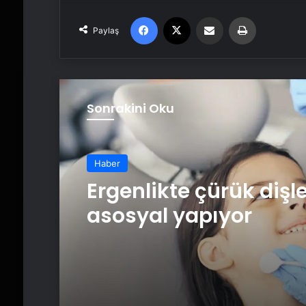
Facebook
X
Email'den paylaş
Yaz
Paylaş
Sonrakini Oku
Haber
Ergenlikte çürük dişl
asosyal yapıyor