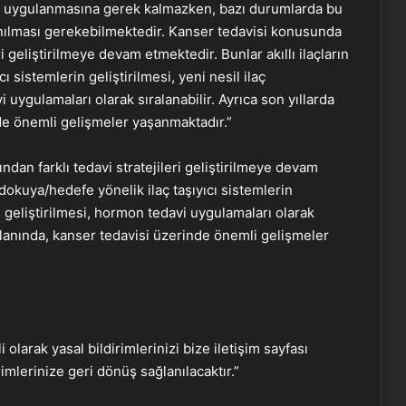
i uygulanmasına gerek kalmazken, bazı durumlarda bu
anılması gerekebilmektedir. Kanser tedavisi konusunda
eri geliştirilmeye devam etmektedir. Bunlar akıllı ilaçların
ı sistemlerin geliştirilmesi, yeni nesil ilaç
 uygulamaları olarak sıralanabilir. Ayrıca son yıllarda
de önemli gelişmeler yaşanmaktadır.”
ndan farklı tedavi stratejileri geliştirilmeye devam
, dokuya/hedefe yönelik ilaç taşıyıcı sistemlerin
ın geliştirilmesi, hormon tedavi uygulamaları olarak
 alanında, kanser tedavisi üzerinde önemli gelişmeler
Ergenlikte çürük dişler asosyal
yapıyor
i olarak yasal bildirimlerinizi bize iletişim sayfası
rimlerinize geri dönüş sağlanılacaktır.”
Kanserle savaşta yeni silah akıllı