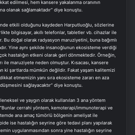
dikkat edilmesi, hem kansere yakalanma oranının
ına olanak sağlamaktadır” diye konuştu.
rinde etkili olduğunu kaydeden Harputluoğlu, sözlerine
te bilgisayar, akıllı telefonlar, tabletler vb. cihazlar ile
ır. Bu doğal olarak radyasyon maruziyetini, buna bağımlı
dır. Yine aynı şekilde insanoğlunun ekosisteme verdiği
çok hastalığın etkeni olarak geri dönmektedir. Örneğin,
arı ile maruziyete neden olmuştur. Kısacası, kansere
n ki şartlarda mümkün değildir. Fakat yaşam kalitemizi
dikkat etmemizin yanı sıra ekosisteme zararı en aza
düşmesini sağlayacaktır” diye konuştu.
eleneksel ve yaygın olarak kullanılan 3 ana yöntem
 “Bunlar cerrahi yöntem, kemoterapi/immunoterapi ve
öntemde ana amaç tümörlü bölgenin ameliyat ile
e ise hastalığın seyrine göre tedavi planı yapılarak
yöntemin uygulanmasından sonra yine hastalığın seyrine