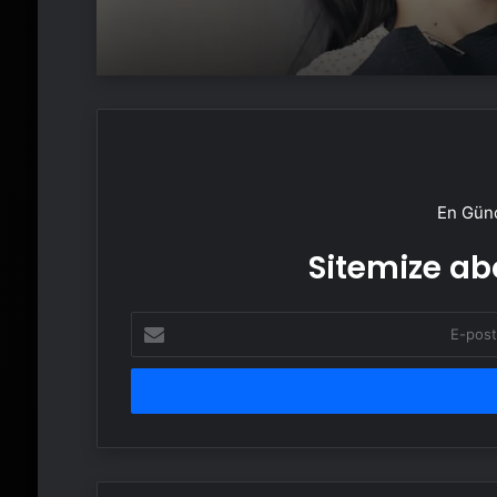
En Günc
Sitemize abo
E-
posta
adresinizi
girin