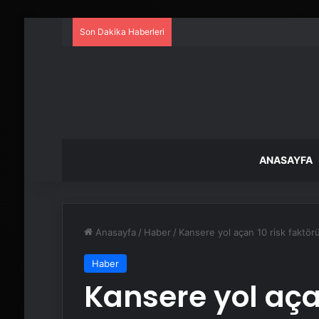
Son Dakika Haberleri
ANASAYFA
Anasayfa
/
Haber
/
Kansere yol açan 10 risk faktör
Haber
Kansere yol aça