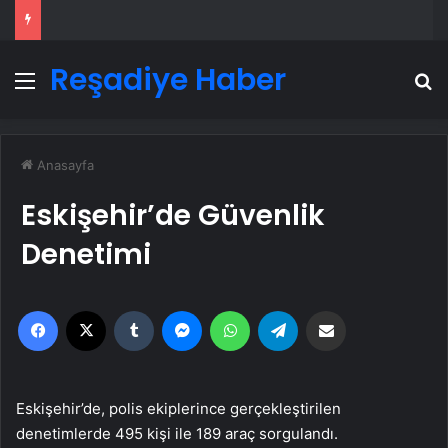
Reşadiye Haber
Menü
A
Anasayfa
Eskişehir’de Güvenlik
Denetimi
Facebook
X
Tumblr
Messenger
WhatsApp
Telegram
Email'den paylaş
Eskişehir’de, polis ekiplerince gerçekleştirilen
denetimlerde 495 kişi ile 189 araç sorgulandı.