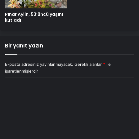
Pınar Aylin, 53’üncü yaşını
kutladı
Bir yanıt yazın
E-posta adresiniz yayınlanmayacak.
Gerekli alanlar
*
ile
işaretlenmişlerdir
Y
o
r
u
m
*