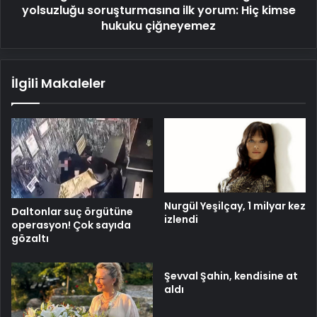
kimse
yolsuzluğu soruşturmasına ilk yorum: Hiç kimse
hukuku
hukuku çiğneyemez
çiğneyemez
İlgili Makaleler
Nurgül Yeşilçay, 1 milyar kez
Daltonlar suç örgütüne
izlendi
operasyon! Çok sayıda
gözaltı
Şevval Şahin, kendisine at
aldı