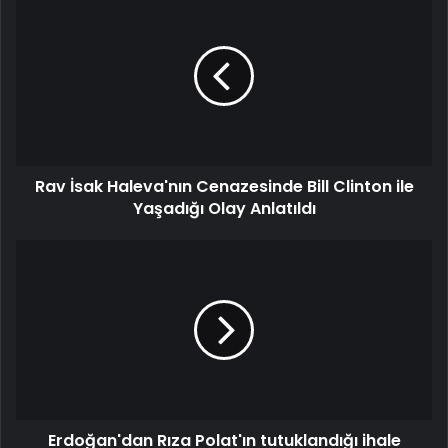
İsak
Haleva'nın
Cenazesinde
Bill
Clinton
ile
Yaşadığı
Olay
Rav İsak Haleva'nın Cenazesinde Bill Clinton ile
Anlatıldı
Yaşadığı Olay Anlatıldı
Erdoğan'dan
Rıza
Polat'ın
tutuklandığı
ihale
yolsuzluğu
soruşturmasına
ilk
yorum:
Erdoğan'dan Rıza Polat'ın tutuklandığı ihale
Hiç