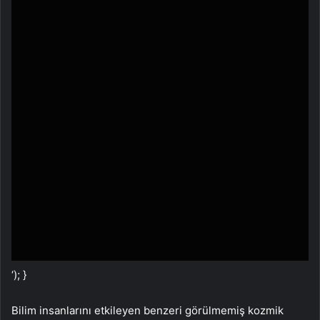
‘); }
Bilim insanlarını etkileyen benzeri görülmemiş kozmik