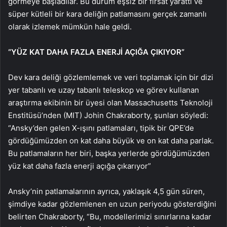
görmeye başladılar. Bu durum eşsiz bir fırsat yarattı ve
süper kütleli bir kara deliğin patlamasını gerçek zamanlı
olarak izlemek mümkün hale geldi.
“YÜZ KAT DAHA FAZLA ENERJİ AÇIĞA ÇIKIYOR”
Dev kara deliği gözlemlemek ve veri toplamak için bir dizi
yer tabanlı ve uzay tabanlı teleskop ve görev kullanan
araştırma ekibinin bir üyesi olan Massachusetts Teknoloji
Enstitüsü’nden (MIT) Johin Chakraborty, şunları söyledi:
“Ansky’den gelen X-ışını patlamaları, tipik bir QPE’de
gördüğümüzden on kat daha büyük ve on kat daha parlak.
Bu patlamaların her biri, başka yerlerde gördüğümüzden
yüz kat daha fazla enerji açığa çıkarıyor”
Ansky’nin patlamalarının ayrıca, yaklaşık 4,5 gün süren,
şimdiye kadar gözlemlenen en uzun periyodu gösterdiğini
belirten Chakraborty, “Bu, modellerimizi sınırlarına kadar