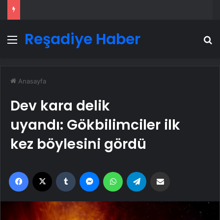
Reşadiye Haber
Menü
A
Anasayfa
Dev kara delik
uyandı: Gökbilimciler ilk
kez böylesini gördü
Facebook
X
Tumblr
Messenger
WhatsApp
Telegram
Email'den paylaş