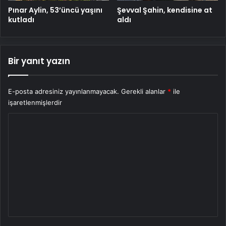
Pınar Aylin, 53’üncü yaşını
Şevval Şahin, kendisine at
kutladı
aldı
Bir yanıt yazın
E-posta adresiniz yayınlanmayacak.
Gerekli alanlar
*
ile
işaretlenmişlerdir
Y
o
r
u
m
*