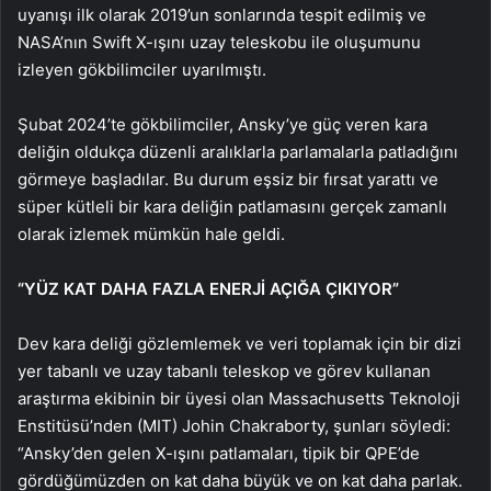
uyanışı ilk olarak 2019’un sonlarında tespit edilmiş ve
NASA’nın Swift X-ışını uzay teleskobu ile oluşumunu
izleyen gökbilimciler uyarılmıştı.
Şubat 2024’te gökbilimciler, Ansky’ye güç veren kara
deliğin oldukça düzenli aralıklarla parlamalarla patladığını
görmeye başladılar. Bu durum eşsiz bir fırsat yarattı ve
süper kütleli bir kara deliğin patlamasını gerçek zamanlı
olarak izlemek mümkün hale geldi.
“YÜZ KAT DAHA FAZLA ENERJİ AÇIĞA ÇIKIYOR”
Dev kara deliği gözlemlemek ve veri toplamak için bir dizi
yer tabanlı ve uzay tabanlı teleskop ve görev kullanan
araştırma ekibinin bir üyesi olan Massachusetts Teknoloji
Enstitüsü’nden (MIT) Johin Chakraborty, şunları söyledi:
“Ansky’den gelen X-ışını patlamaları, tipik bir QPE’de
gördüğümüzden on kat daha büyük ve on kat daha parlak.