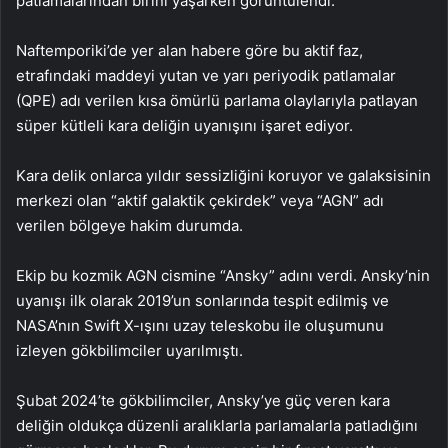
patlamalarından birini yaşarken görüntülendi.
Naftemporiki’de yer alan habere göre bu aktif faz,
etrafındaki maddeyi yutan ve yarı periyodik patlamalar
(QPE) adı verilen kısa ömürlü parlama olaylarıyla patlayan
süper kütleli kara deliğin uyanışını işaret ediyor.
Kara delik onlarca yıldır sessizliğini koruyor ve galaksisinin
merkezi olan “aktif galaktik çekirdek” veya “AGN” adı
verilen bölgeye hakim durumda.
Ekip bu kozmik AGN cismine “Ansky” adını verdi. Ansky’nin
uyanışı ilk olarak 2019’un sonlarında tespit edilmiş ve
NASA’nın Swift X-ışını uzay teleskobu ile oluşumunu
izleyen gökbilimciler uyarılmıştı.
Şubat 2024’te gökbilimciler, Ansky’ye güç veren kara
deliğin oldukça düzenli aralıklarla parlamalarla patladığını