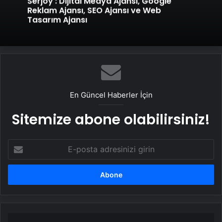
Serjoy : Dijital Medya Ajansı, Google
Reklam Ajansı, SEO Ajansı ve Web
Tasarım Ajansı
En Güncel Haberler İçin
Sitemize abone olabilirsiniz!
E-
posta
adresinizi
girin
Son