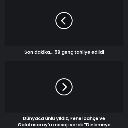
dakika...
59
genç
tahliye
edildi
Son dakika... 59 genç tahliye edildi
Dünyaca
ünlü
yıldız,
Fenerbahçe
ve
Galatasaray'a
mesajı
verdi:
"Dinlemeye
Dünyaca ünlü yıldız, Fenerbahçe ve
hazırım"
Galatasaray'a mesajı verdi: "Dinlemeye