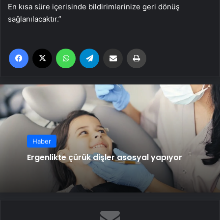
En kısa süre içerisinde bildirimlerinize geri dönüş
sağlanılacaktır.”
Facebook
X
WhatsApp
Telegram
Email'den paylaş
Yaz
Haber
Ergenlikte çürük dişler asosyal yapıyor