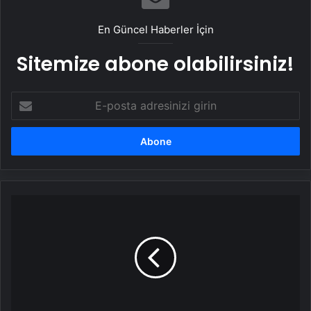
En Güncel Haberler İçin
Sitemize abone olabilirsiniz!
E-
posta
adresinizi
girin
Kalın
bağırsak
kanserinde
erken
tanı
tedavi
şansını
artırıyor