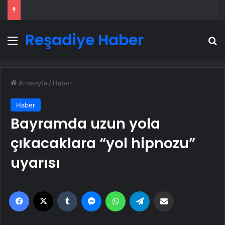
Reşadiye Haber
Menü
A
Anasayfa
/
Haber
Haber
Bayramda uzun yola
çıkacaklara “yol hipnozu”
uyarısı
Facebook
X
Tumblr
Messenger
WhatsApp
Telegram
Email'den paylaş