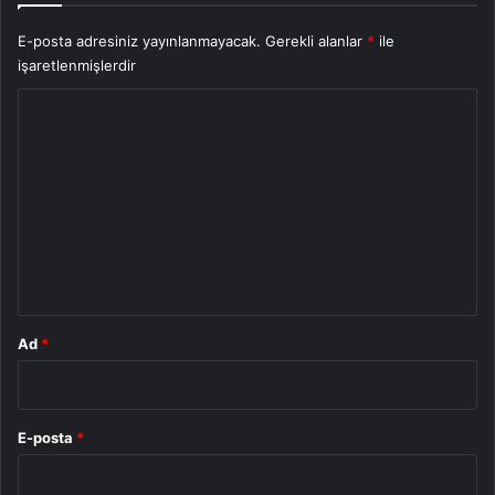
E-posta adresiniz yayınlanmayacak.
Gerekli alanlar
*
ile
işaretlenmişlerdir
Y
o
r
u
m
*
Ad
*
E-posta
*