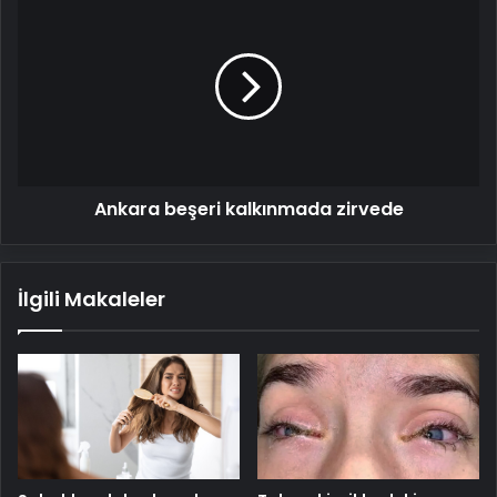
beşeri
kalkınmada
zirvede
Ankara beşeri kalkınmada zirvede
İlgili Makaleler