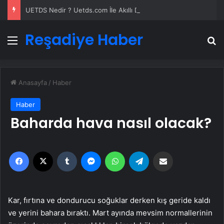
UETDS Nedir ? Uetds.com İle Akıllı Dijital Taşımacılık Yazılımı
Reşadiye Haber
Menü
A
Anasayfa
/
Haber
Haber
Baharda hava nasıl olacak?
Facebook
X
Tumblr
Messenger
WhatsApp
Telegram
Email'den paylaş
Kar, fırtına ve dondurucu soğuklar derken kış geride kaldı
ve yerini bahara bıraktı. Mart ayında mevsim normallerinin