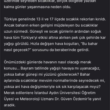
üzerinde seyreden sıcaklıklar, birçok bölgede yazdan
kalma günler yaşanmasına neden oldu.
Türkiye genelinde 13 il ve 17 ilçede sıcaklık rekorları kırıldı.
Ancak baharın erken gelişini müjdeleyen bu sıcaklıklar
uzun sürmedi. Güneşli ve sıcak günlerin ardından soğuk
hava tüm Türkiye’yi etkisi altına alırken pek çok şehirde kar
yağışı görüldü. Hızla değişen hava koşulları, “Bu bahar
nasıl geçecek?” sorusunu da beraberinde getirdi.
Önümüzdeki günlerde havanın nasıl olacağı merak
konusu… Bayram tatilinde yağışlı havaya mı uyanacağız,
yoksa bahar güneşi mi yüzünü gösterecek? Bahar
aylarında sıcaklıklar mevsim normallerinde seyredecek mi,
yoksa ani hava değişimleriyle sık sık karşılaşacak mıyız?
Merak edilenlere İstanbul Aydın Üniversitesi Öğretim
Üyesi ve Meteoroloji Uzmanı Dr. Güven Özdemir’le yanıt
aradık.