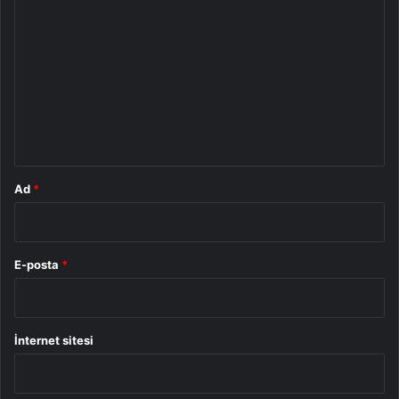
o
r
u
m
*
Ad
*
E-posta
*
İnternet sitesi