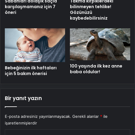
Sabahları dolaşık saçla
Takma kirpiklerdeki
karşılaşmamanız için 7
bilinmeyen tehlike!
öneri
Gözünüzü
kaybedebilirsiniz
100 yaşında ilk kez anne
Bebeğinizin ilk haftaları
baba oldular!
için 5 bakım önerisi
Bir yanıt yazın
E-posta adresiniz yayınlanmayacak.
Gerekli alanlar
*
ile
işaretlenmişlerdir
Y