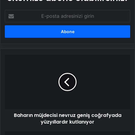
E-
posta
adresinizi
girin
Baharın
müjdecisi
nevruz
geniş
coğrafyada
yüzyıllardır
kutlanıyor
Baharın müjdecisi nevruz geniş coğrafyada
yüzyıllardır kutlanıyor
Ankara