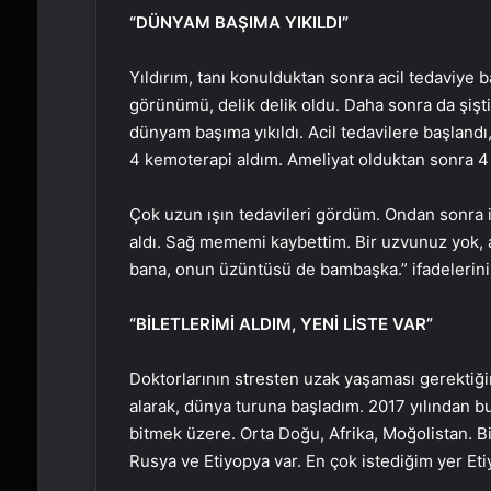
“DÜNYAM BAŞIMA YIKILDI”
Yıldırım, tanı konulduktan sonra acil tedaviye 
görünümü, delik delik oldu. Daha sonra da şişt
dünyam başıma yıkıldı. Acil tedavilere başland
4 kemoterapi aldım. Ameliyat olduktan sonra 4
Çok uzun ışın tedavileri gördüm. Ondan sonra i
aldı. Sağ mememi kaybettim. Bir uzvunuz yok, ar
bana, onun üzüntüsü de bambaşka.” ifadelerini 
“BİLETLERİMİ ALDIM, YENİ LİSTE VAR”
Doktorlarının stresten uzak yaşaması gerektiğini
alarak, dünya turuna başladım. 2017 yılından b
bitmek üzere. Orta Doğu, Afrika, Moğolistan. Bi
Rusya ve Etiyopya var. En çok istediğim yer Eti