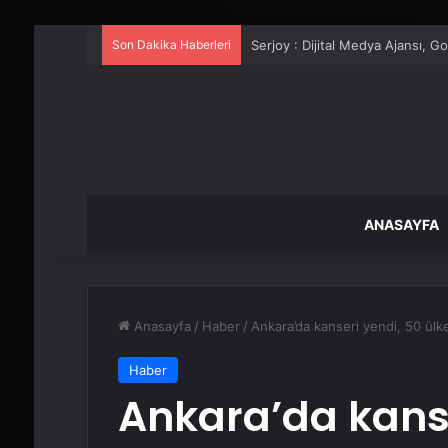
Son Dakika Haberleri
UETDS Nedir ? Uetds.com İle Akıll
ANASAYFA
Anasayfa
/
Haber
/
Ankara’da kanseri yendi, 50 ülk
Haber
Ankara’da kanse