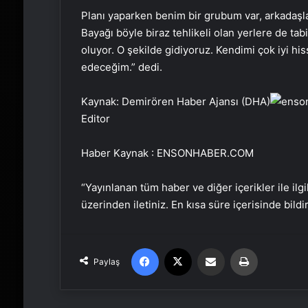
Planı yaparken benim bir grubum var, arkadaşlar
Bayağı böyle biraz tehlikeli olan yerlere de tabi
oluyor. O şekilde gidiyoruz. Kendimi çok iyi 
edeceğim.” dedi.
Kaynak: Demirören Haber Ajansı (DHA)
Editor
Haber Kaynak : ENSONHABER.COM
“Yayınlanan tüm haber ve diğer içerikler ile ilgil
üzerinden iletiniz. En kısa süre içerisinde bildi
Facebook
X
Email'den paylaş
Yaz
Paylaş