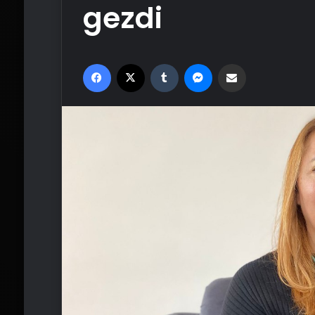
gezdi
Facebook
X
Tumblr
Messenger
Email'den paylaş