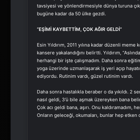
tavsiyesi ve yönlendirmesiyle dünya turuna çıkm
bugüne kadar da 50 ülke gezdi.
“EŞİMİ KAYBETTİM, ÇOK AĞIR GELDİ”
Esin Yıldırım, 2011 yılına kadar düzenli meme ko
kansere yakalandığını belirtti. Yıldırım, “Asl
herhangi bir işte çalışmadım. Daha sonra eğitimle
yoga üzerinde uzmanlaşarak iş yeri açıp hayat
ediyordu. Rutinim vardı, güzel rutinim vardı.
Daha sonra hastalıkla beraber o da yıkıldı. 2 s
nasıl geldi, 3’ü bile aşmak üzereyken bana belir
Çok acı geldi bana, aşırı. Onu kaldıramadım, h
Onların geleceği, okumaları, bunlar hep etken