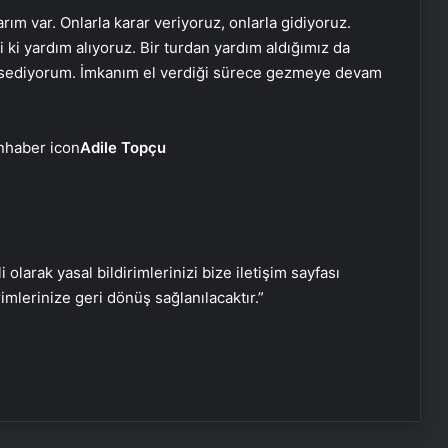
ım var. Onlarla karar veriyoruz, onlarla gidiyoruz.
Psikoloji dizisinden yeni kitap:
i ki yardım alıyoruz. Bir turdan yardım aldığımız da
Kendine Ait Bir Yuva
hissediyorum. İmkanım el verdiği sürece gezmeye devam
Ne takma kirpik, ne rimel: Ok gibi
Adile Topçu
uzun kirpikler için doğal ve sihirli
formül!
Dişleri beyazlatan en etkili 5 doğal
yöntem
i olarak yasal bildirimlerinizi bize iletişim sayfası
rimlerinize geri dönüş sağlanılacaktır.”
Squat hareketinde ağrı hissetmenin
4 nedeni
Hamilelikte bu hataları yapıyor
olabilirsiniz! Dikkat edilmediğinde…