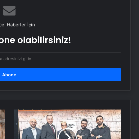
Psikoloji dizisinden yeni kitap:
Kendine Ait Bir Yuva
el Haberler İçin
ne olabilirsiniz!
Ne takma kirpik, ne rimel: Ok gibi
uzun kirpikler için doğal ve sihirli
formül!
Dişleri beyazlatan en etkili 5 doğal
yöntem
Squat hareketinde ağrı hissetmenin
4 nedeni
Beyin
çürümesinin
panzehri
Hamilelikte bu hataları yapıyor
hatırlamak
olabilirsiniz! Dikkat edilmediğinde…