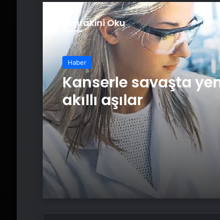
Sonrakini Oku
Haber
Kanserle savaşta yen
akıllı aşılar