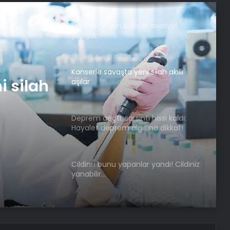
Ergenlikte çürük dişler asosyal
yapıyor
Kanserle savaşta yeni silah akıllı
i silah
aşılar
Deprem geçti, sarsıntı hissi kaldı:
Hayalet deprem algısına dikkat!
Cildine bunu yapanlar yandı! Cildiniz
yanabilir…
Görünenin ardındaki anlamlar: Bu
Resim Ne Anlatıyor