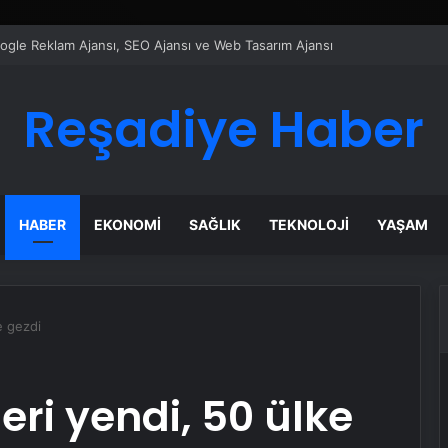
ı Dijital Taşımacılık Yazılımı
Reşadiye Haber
HABER
EKONOMI
SAĞLIK
TEKNOLOJI
YAŞAM
e gezdi
ri yendi, 50 ülke