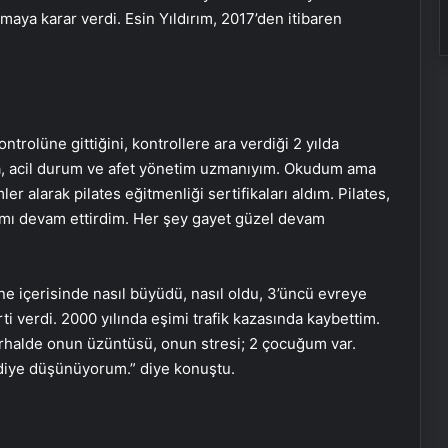
aya karar verdi. Esin Yıldırım, 2017’den itibaren
ntrolüne gittiğini, kontrollere ara verdiği 2 yılda
ında, acil durum ve afet yönetim uzmanıyım. Okudum ama
r alarak pilates eğitmenliği sertifikaları aldım. Pilates,
ımı devam ettirdim. Her şey gayet güzel devam
ene içerisinde nasıl büyüdü, nasıl oldu, 3’üncü evreye
ti verdi. 2000 yılında eşimi trafik kazasında kaybettim.
erhalde onun üzüntüsü, onun stresi; 2 çocuğum var.
 diye düşünüyorum.” diye konuştu.