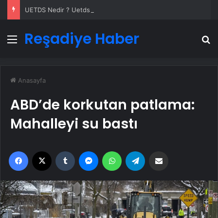
UETDS Nedir ? Uetds.com İle Akıllı Dijital Taşımacılık Yazılımı
Reşadiye Haber
Menü
A
Anasayfa
ABD’de korkutan patlama:
Mahalleyi su bastı
Facebook
X
Tumblr
Messenger
WhatsApp
Telegram
Email'den paylaş