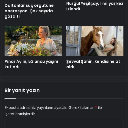
Nurgül Yeşilçay, 1 milyar kez
Daltonlar suç örgütüne
izlendi
operasyon! Çok sayıda
gözaltı
Pınar Aylin, 53’üncü yaşını
Şevval Şahin, kendisine at
kutladı
aldı
Bir yanıt yazın
E-posta adresiniz yayınlanmayacak.
Gerekli alanlar
*
ile
işaretlenmişlerdir
Y