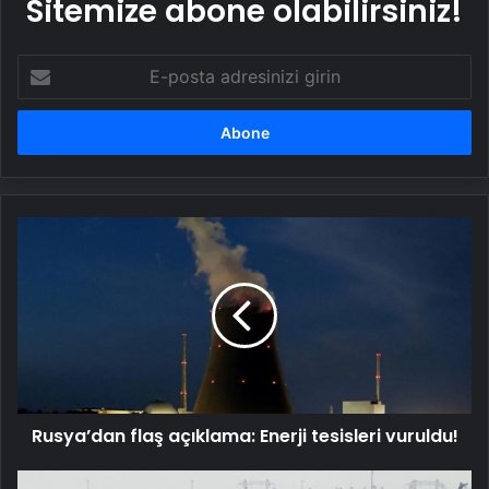
Sitemize abone olabilirsiniz!
E-
posta
adresinizi
girin
Rusya’dan
flaş
açıklama:
Enerji
tesisleri
vuruldu!
Rusya’dan flaş açıklama: Enerji tesisleri vuruldu!
Kanada’da