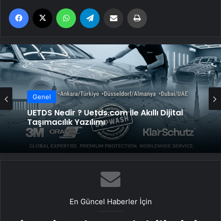
Facebook
X
WhatsApp
Telegram
Email'den paylaş
Yaz
Genel
UETDS Nedir ? Uetds.com İle Akıllı Dijital
Taşımacılık Yazılımı
En Güncel Haberler İçin