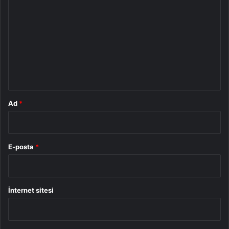
o
r
u
m
*
Ad
*
E-posta
*
İnternet sitesi