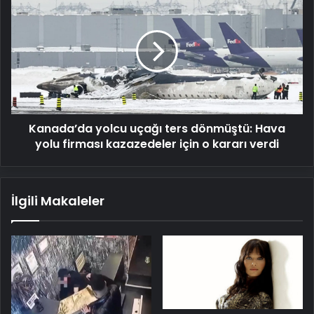
yolcu
uçağı
ters
dönmüştü:
Hava
yolu
firması
kazazedeler
Kanada’da yolcu uçağı ters dönmüştü: Hava
için
o
yolu firması kazazedeler için o kararı verdi
kararı
verdi
İlgili Makaleler