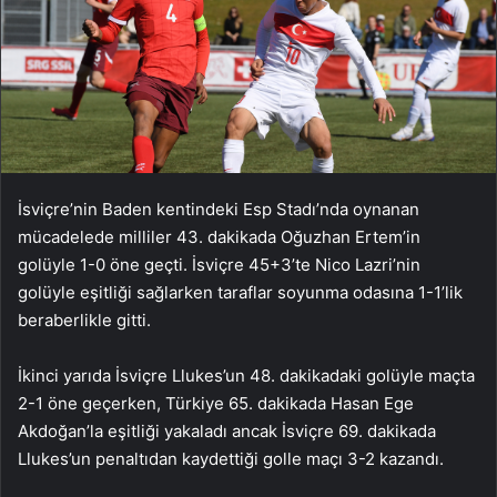
İsviçre’nin Baden kentindeki Esp Stadı’nda oynanan
mücadelede milliler 43. dakikada Oğuzhan Ertem’in
golüyle 1-0 öne geçti. İsviçre 45+3’te Nico Lazri’nin
golüyle eşitliği sağlarken taraflar soyunma odasına 1-1’lik
beraberlikle gitti.
İkinci yarıda İsviçre Llukes’un 48. dakikadaki golüyle maçta
2-1 öne geçerken, Türkiye 65. dakikada Hasan Ege
Akdoğan’la eşitliği yakaladı ancak İsviçre 69. dakikada
Llukes’un penaltıdan kaydettiği golle maçı 3-2 kazandı.