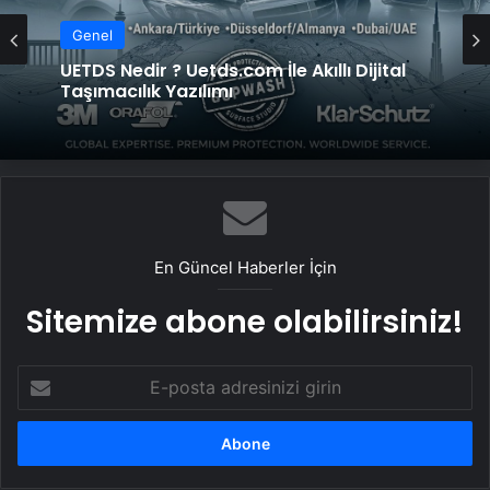
Genel
UETDS Nedir ? Uetds.com İle Akıllı Dijital
Taşımacılık Yazılımı
En Güncel Haberler İçin
Sitemize abone olabilirsiniz!
E-
posta
adresinizi
girin