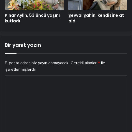
Pınar Aylin, 53’üncü yaşını
Şevval Şahin, kendisine at
kutladı
aldı
Bir yanıt yazın
E-posta adresiniz yayınlanmayacak.
Gerekli alanlar
*
ile
işaretlenmişlerdir
Y
o
r
u
m
*