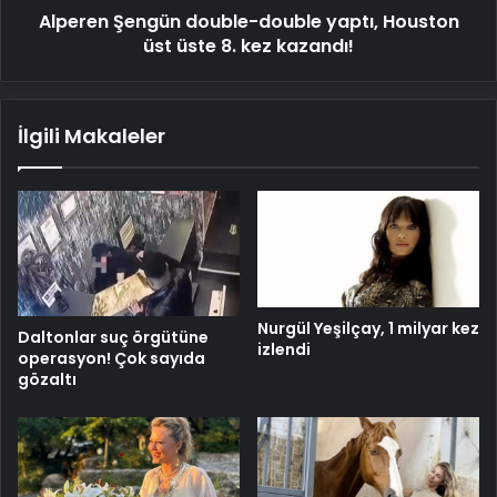
Alperen Şengün double-double yaptı, Houston
kez
kazandı!
üst üste 8. kez kazandı!
İlgili Makaleler
Nurgül Yeşilçay, 1 milyar kez
Daltonlar suç örgütüne
izlendi
operasyon! Çok sayıda
gözaltı