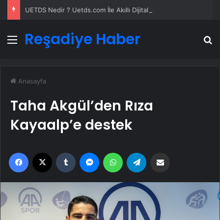
UETDS Nedir ? Uetds.com İle Akıllı Dijital Taşımacılık Yazılımı
Reşadiye Haber
Menü
A
Anasayfa
Taha Akgül’den Rıza
Kayaalp’e destek
Facebook
X
Tumblr
Messenger
WhatsApp
Telegram
Email'den paylaş