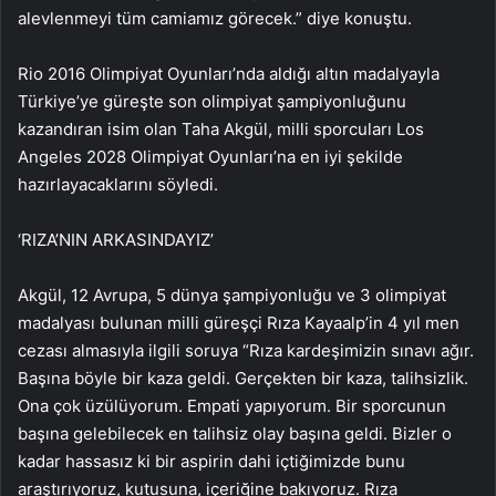
alevlenmeyi tüm camiamız görecek.” diye konuştu.
Rio 2016 Olimpiyat Oyunları’nda aldığı altın madalyayla
Türkiye’ye güreşte son olimpiyat şampiyonluğunu
kazandıran isim olan Taha Akgül, milli sporcuları Los
Angeles 2028 Olimpiyat Oyunları’na en iyi şekilde
hazırlayacaklarını söyledi.
‘RIZA’NIN ARKASINDAYIZ’
Akgül, 12 Avrupa, 5 dünya şampiyonluğu ve 3 olimpiyat
madalyası bulunan milli güreşçi Rıza Kayaalp’in 4 yıl men
cezası almasıyla ilgili soruya “Rıza kardeşimizin sınavı ağır.
Başına böyle bir kaza geldi. Gerçekten bir kaza, talihsizlik.
Ona çok üzülüyorum. Empati yapıyorum. Bir sporcunun
başına gelebilecek en talihsiz olay başına geldi. Bizler o
kadar hassasız ki bir aspirin dahi içtiğimizde bunu
araştırıyoruz, kutusuna, içeriğine bakıyoruz. Rıza