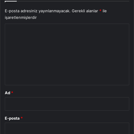
E-posta adresiniz yayınlanmayacak.
Gerekli alanlar
*
ile
işaretlenmişlerdir
Y
o
r
u
m
*
Ad
*
E-posta
*