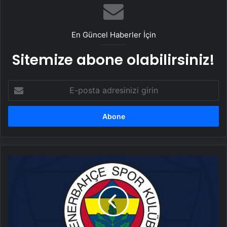
En Güncel Haberler İçin
Sitemize abone olabilirsiniz!
E-
posta
adresinizi
girin
Fenerbahçe
ile
Zenit
arasındaki
iş
birliği
3