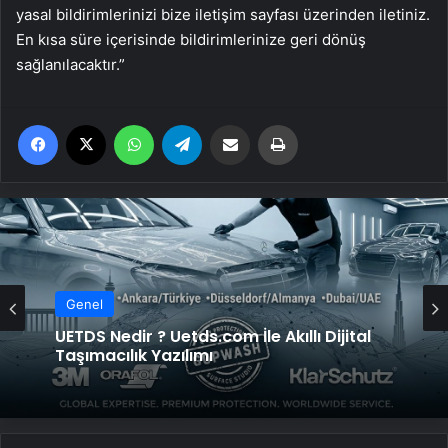
yasal bildirimlerinizi bize iletişim sayfası üzerinden iletiniz.
En kısa süre içerisinde bildirimlerinize geri dönüş
sağlanılacaktır.”
Facebook
X
WhatsApp
Telegram
Email'den paylaş
Yaz
Genel
UETDS Nedir ? Uetds.com İle Akıllı Dijital
Taşımacılık Yazılımı