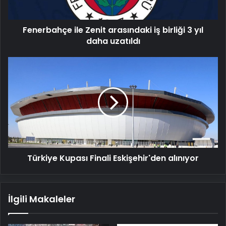
yıl
daha
Fenerbahçe ile Zenit arasındaki iş birliği 3 yıl
uzatıldı
daha uzatıldı
Türkiye
Kupası
Finali
Eskişehir'den
alınıyor
Türkiye Kupası Finali Eskişehir'den alınıyor
İlgili Makaleler