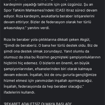
kardeşimin yaşadığı talihsizlik için çok üzgünüz. Şu an
Spor Tahkim Mahkemesi’ndeki (CAS) itiraz süreci devam
ediyor. Rıza kardeşim, avukatlarla beraber istişarelerini
devam ettiriyor. Bizler de federasyon olarak her türlü
arkasındayız.” yanıtını verdi.
Rıza ile beraber yola çıktıklarına dikkati çeken Akgül,
“Şimdi de beraberiz. O bana her türlü destek oldu. Biz de
şimdi ona destek olmak zorundayız. Yanıt olumlu da
olumsuz da olsa bu Rıza’nın geçmişteki şampiyonluklarının
hiçbirini hiç edemez. O bizlerin en önemli, en büyük
şampiyonlarından, efsanelerinden biri olarak kalmaya
devam edecek. İnşallah, biz de onu gururla gençliğimize
hizmet etmesi için yanımızdan inşallah ayırmayacağız.
İnşallah, federasyonda da hep beraber olacağız.”
ifadelerini kullandı.
‘REKABET ADALETSİZ OLMAYA BAŞLADI’