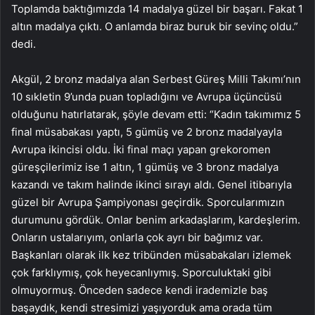
Toplamda baktığımızda 14 madalya güzel bir başarı. Fakat 1
altın madalya çıktı. O anlamda biraz buruk bir sevinç oldu.”
dedi.
Akgül, 2 bronz madalya alan Serbest Güreş Milli Takımı’nın
10 sıkletin 9’unda puan topladığını ve Avrupa üçüncüsü
olduğunu hatırlatarak, şöyle devam etti: “Kadın takımımız 5
final müsabakası yaptı, 5 gümüş ve 2 bronz madalyayla
Avrupa ikincisi oldu. İki final maçı yapan grekoromen
güreşçilerimiz ise 1 altın, 1 gümüş ve 3 bronz madalya
kazandı ve takım halinde ikinci sırayı aldı. Genel itibarıyla
güzel bir Avrupa Şampiyonası geçirdik. Sporcularımızın
durumunu gördük. Onlar benim arkadaşlarım, kardeşlerim.
Onların ustalarıyım, onlarla çok ayrı bir bağımız var.
Başkanları olarak ilk kez tribünden müsabakaları izlemek
çok farklıymış, çok heyecanlıymış. Sporculuktaki gibi
olmuyormuş. Önceden sadece kendi irademizle baş
başaydık, kendi stresimizi yaşıyorduk ama orada tüm