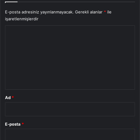
E-posta adresiniz yayınlanmayacak.
Gerekli alanlar
*
ile
işaretlenmişlerdir
Y
o
r
u
m
*
Ad
*
E-posta
*