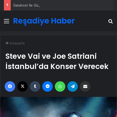
Datahost İle Güvenilir Sunucu Hizmetleri
Reşadiye Haber
Menü
A
Anasayfa
Steve Vai ve Joe Satriani
İstanbul’da Konser Verecek
Facebook
X
Tumblr
Messenger
WhatsApp
Telegram
Email'den paylaş