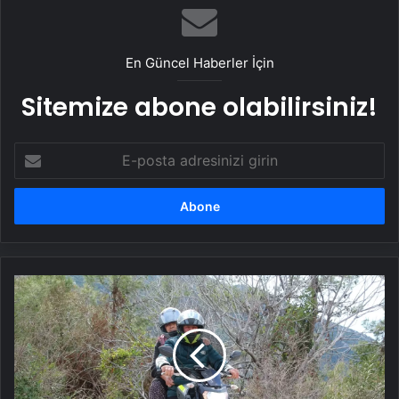
Datahost İle Güvenilir Sunucu Hizmetleri
En Güncel Haberler İçin
Sitemize abone olabilirsiniz!
E-
posta
adresinizi
girin
Yaşlı
Çiftin
Motosiklet
Sevgisi