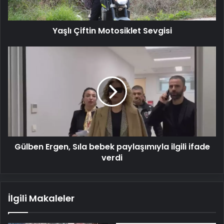
Yaşlı Çiftin Motosiklet Sevgisi
Gülben
Ergen,
Sıla
bebek
paylaşımıyla
ilgili
ifade
verdi
Gülben Ergen, Sıla bebek paylaşımıyla ilgili ifade
verdi
İlgili Makaleler