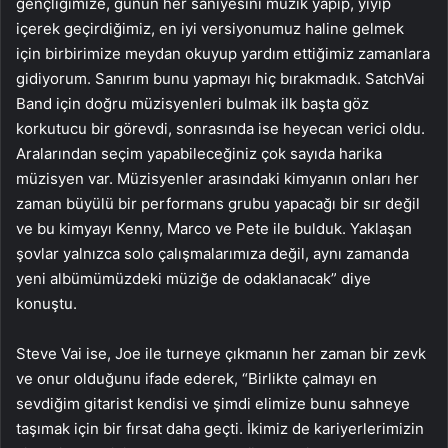
gençliğimize, günün her saniyesini müzik yapıp, yiyip
içerek geçirdiğimiz, en iyi versiyonumuz haline gelmek
için birbirimize meydan okuyup yardım ettiğimiz zamanlara
gidiyorum. Sanırım bunu yapmayı hiç bırakmadık. SatchVai
Band için doğru müzisyenleri bulmak ilk başta göz
korkutucu bir görevdi, sonrasında ise heyecan verici oldu.
Aralarından seçim yapabileceğiniz çok sayıda harika
müzisyen var. Müzisyenler arasındaki kimyanın onları her
zaman büyülü bir performans grubu yapacağı bir sır değil
ve bu kimyayı Kenny, Marco ve Pete ile bulduk. Yaklaşan
şovlar yalnızca solo çalışmalarımıza değil, aynı zamanda
yeni albümümüzdeki müziğe de odaklanacak” diye
konuştu.
Steve Vai ise, Joe ile turneye çıkmanın her zaman bir zevk
ve onur olduğunu ifade ederek, “Birlikte çalmayı en
sevdiğim gitarist kendisi ve şimdi elimize bunu sahneye
taşımak için bir fırsat daha geçti. İkimiz de kariyerlerimizin