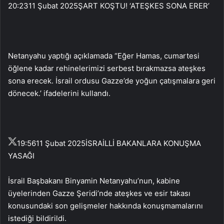
20:23
11 Şubat 2025
ŞART KOŞTU! ‘ATEŞKES SONA ERER’
Netanyahu yaptığı açıklamada “Eğer Hamas, cumartesi
öğlene kadar rehinelerimizi serbest bırakmazsa ateşkes
sona erecek. İsrail ordusu Gazze’de yoğun çatışmalara geri
dönecek.’ ifadelerini kullandı.
19:56
11 Şubat 2025
İSRAİLLİ BAKANLARA KONUŞMA
YASAĞI
İsrail Başbakanı Binyamin Netanyahu’nun, kabine
üyelerinden Gazze Şeridi’nde ateşkes ve esir takası
konusundaki son gelişmeler hakkında konuşmamalarını
istediği bildirildi.