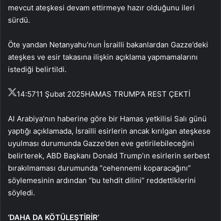
mevcut ateşkesi devam ettirmeye hazır olduğunu ileri
sürdü.
Öte yandan Netanyahu’nun İsrailli bakanlardan Gazze’deki
ateşkes ve esir takasına ilişkin açıklama yapmamalarını
istediği belirtildi.
14:57
11 Şubat 2025
HAMAS TRUMP’A REST ÇEKTİ
Al Arabiya’nın haberine göre bir Hamas yetkilisi Salı günü
yaptığı açıklamada, İsrailli esirlerin ancak kırılgan ateşkese
uyulması durumunda Gazze’den eve getirilebileceğini
belirterek, ABD Başkanı Donald Trump’ın esirlerin serbest
bırakılmaması durumunda “cehennemi koparacağını”
söylemesinin ardından “bu tehdit dilini” reddettiklerini
söyledi.
‘DAHA DA KÖTÜLEŞTİRİR’