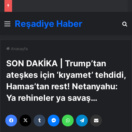
Reşadiye Haber
Menü
A
Anasayfa
SON DAKİKA | Trump’tan
ateşkes için ‘kıyamet’ tehdidi,
Hamas’tan rest! Netanyahu:
Ya rehineler ya savaş…
Facebook
X
Tumblr
Messenger
WhatsApp
Telegram
Email'den paylaş