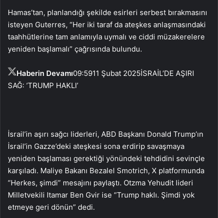
Hamas’tan, planlandığı şekilde esirleri serbest bırakmasını
isteyen Guterres, “Her iki taraf da ateşkes anlaşmasındaki
taahhütlerine tam anlamıyla uymalı ve ciddi müzakerelere
yeniden başlamalı” çağrısında bulundu.
Haberin Devamı
09:59
11 Şubat 2025
İSRAİL’DE AŞIRI
SAĞ: ‘TRUMP HAKLI’
İsrail’in aşırı sağcı liderleri, ABD Başkanı Donald Trump’ın
İsrail’in Gazze’deki ateşkesi sona erdirip savaşmaya
yeniden başlaması gerektiği yönündeki tehdidini sevinçle
karşıladı. Maliye Bakanı Bezalel Smotrich, X platformunda
“Herkes, şimdi” mesajını paylaştı. Otzma Yehudit lideri
Milletvekili Itamar Ben Gvir ise “Trump haklı. Şimdi yok
etmeye geri dönün” dedi.