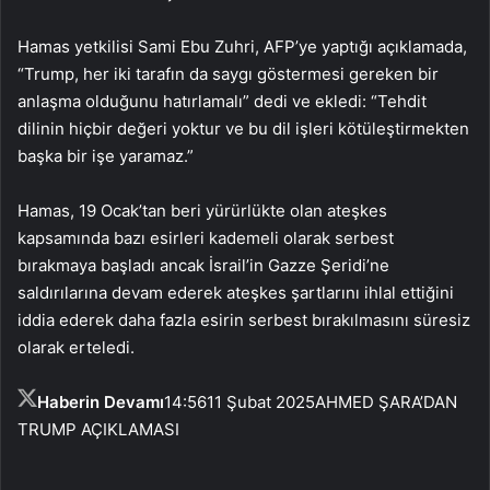
Hamas yetkilisi Sami Ebu Zuhri, AFP’ye yaptığı açıklamada,
“Trump, her iki tarafın da saygı göstermesi gereken bir
anlaşma olduğunu hatırlamalı” dedi ve ekledi: “Tehdit
dilinin hiçbir değeri yoktur ve bu dil işleri kötüleştirmekten
başka bir işe yaramaz.”
Hamas, 19 Ocak’tan beri yürürlükte olan ateşkes
kapsamında bazı esirleri kademeli olarak serbest
bırakmaya başladı ancak İsrail’in Gazze Şeridi’ne
saldırılarına devam ederek ateşkes şartlarını ihlal ettiğini
iddia ederek daha fazla esirin serbest bırakılmasını süresiz
olarak erteledi.
Haberin Devamı
14:56
11 Şubat 2025
AHMED ŞARA’DAN
TRUMP AÇIKLAMASI