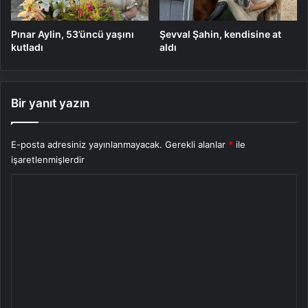
Pınar Aylin, 53’üncü yaşını
Şevval Şahin, kendisine at
kutladı
aldı
Bir yanıt yazın
E-posta adresiniz yayınlanmayacak.
Gerekli alanlar
*
ile
işaretlenmişlerdir
Y
o
r
u
m
*