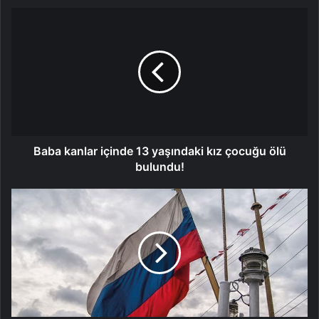
Baba
kanlar
içinde
13
yaşındaki
kız
çocuğu
ölü
bulundu!
Baba kanlar içinde 13 yaşındaki kız çocuğu ölü
bulundu!
Rusya:
Suriye'ye
uygulanan
yaptırımların
kaldırması
gerekiyor