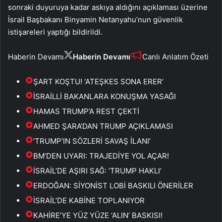
sonraki duyuruya kadar askıya aldığını açıklaması üzerine
İsrail Başbakanı Binyamin Netanyahu’nun güvenlik
istişareleri yaptığı bildirildi.
Haberin Devamı
Haberin Devamı
Canlı Anlatım Özeti
ŞART KOŞTU! ‘ATEŞKES SONA ERER’
İSRAİLLİ BAKANLARA KONUŞMA YASAĞI
HAMAS TRUMP’A REST ÇEKTİ
AHMED ŞARA’DAN TRUMP AÇIKLAMASI
‘TRUMP’IN SÖZLERİ SAVAŞ İLANI’
BM’DEN UYARI: TRAJEDİYE YOL AÇAR!
İSRAİL’DE AŞIRI SAĞ: ‘TRUMP HAKLI’
ERDOĞAN: SİYONİST LOBİ BASKILI ÖNERİLER
İSRAİL’DE KABİNE TOPLANIYOR
KAHİRE’YE YÜZ YÜZE ‘ALIN’ BASKISI!