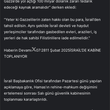
Gazze’de yol açtığı 100 milyar dolarlık zararı tedarik
edeceği kaynak aramalıdır” derken ekledi:
“Yeter ki Gazzelilerin zaten hakkı olan bu para, İsrail’den
tahsil edilsin. Aynı şekilde İsrail devleti ve haydut
yerleşimciler tarafından gasbedilen evleri, arazileri, iş
yerleri de hak sahibi Filistinlilere iade edilmelidir.”
Haberin Devamı
07:28
11 Şubat 2025
İSRAİL’DE KABİNE
TOPLANIYOR
İsrail Başbakanlık Ofisi tarafından Pazartesi günü yapılan
açıklamaya göre, Hamas’ın rehine-mahkum değişimini
ertelemesi sonrası Salı günü güvenlik kabinesinin
toplanması kararlaştırıldı.