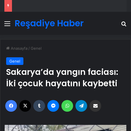
Reşadiye Haber
Menü
A
Anasayfa
/
Genel
Genel
Sakarya’da yangın faciası:
İki çocuk hayatını kaybetti
Facebook
X
Tumblr
Messenger
WhatsApp
Telegram
Email'den paylaş