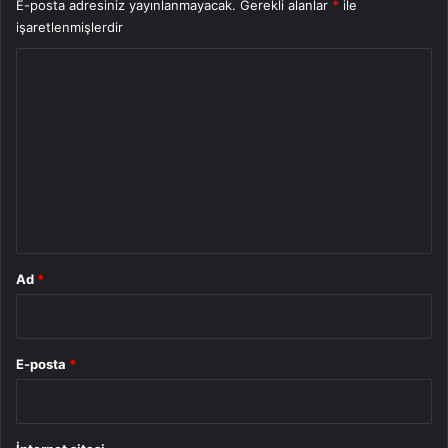
E-posta adresiniz yayınlanmayacak.
Gerekli alanlar
*
ile
işaretlenmişlerdir
Y
o
r
u
m
*
Ad
*
E-posta
*