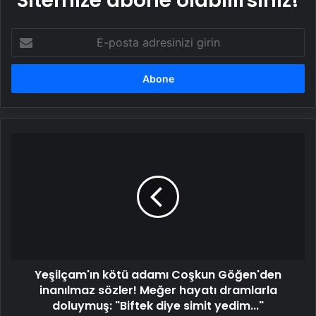
Sitemize abone olabilirsiniz!
E-
posta
adresinizi
girin
Yeşilçam'ın
kötü
adamı
Coşkun
Göğen'den
inanılmaz
sözler!
Meğer
hayatı
Yeşilçam'ın kötü adamı Coşkun Göğen'den
dramlarla
doluymuş:
inanılmaz sözler! Meğer hayatı dramlarla
"Biftek
doluymuş: "Biftek diye simit yedim..."