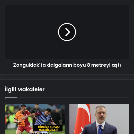
diye
simit
Zonguldak'ta
yedim..."
dalgaların
boyu
8
metreyi
aştı
Zonguldak'ta dalgaların boyu 8 metreyi aştı
İlgili Makaleler