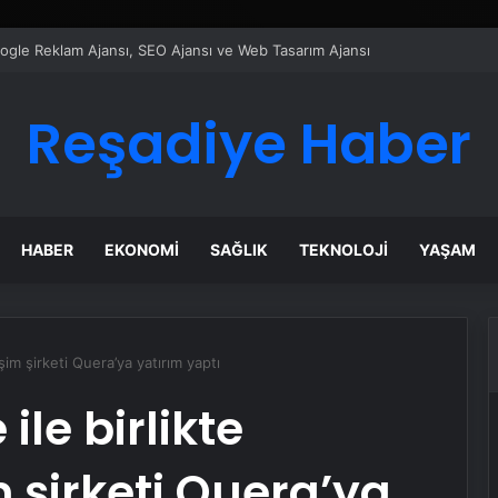
ı Dijital Taşımacılık Yazılımı
Reşadiye Haber
HABER
EKONOMI
SAĞLIK
TEKNOLOJI
YAŞAM
şim şirketi Quera’ya yatırım yaptı
ile birlikte
 şirketi Quera’ya