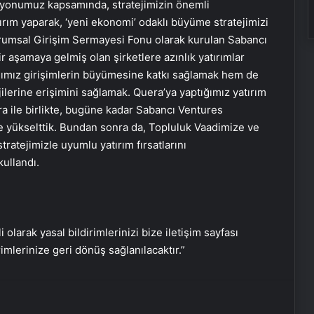
zyonumuz kapsamında, stratejimizin önemli
tırım yaparak, ‘yeni ekonomi’ odaklı büyüme stratejimizi
rumsal Girişim Sermayesi Fonu olarak kurulan Sabancı
ir aşamaya gelmiş olan şirketlere azınlık yatırımlar
Dışişleri’nden Libya açıklaması:
ğımız girişimlerin büyümesine katkı sağlamak hem de
Gerginliği yakından takip ediyoruz
jilerine erişimini sağlamak. Quera’ya yaptığımız yatırım
a ile birlikte, bugüne kadar Sabancı Ventures
15’e yükselttik. Bundan sonra da, Topluluk Vaadimize ve
DEM Parti’nin yeni yol haritası ne
ratejimizle uyumlu yatırım fırsatlarını
olacak?
ullandı.
Tübitak İBB Veri Merkezi’ni
inceleyecek
i olarak yasal bildirimlerinizi bize iletişim sayfası
rimlerinize geri dönüş sağlanılacaktır.”
Sağlık Bakanlığı sözleşmeli personel
alımı sonuçları açıklandı