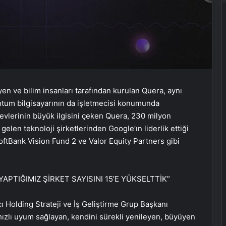
n ve bilim insanları tarafından kurulan Quera, aynı
tum bilgisayarının da işletmecisi konumunda
devlerinin büyük ilgisini çeken Quera, 230 milyon
gelen teknoloji şirketlerinden Google’ın liderlik ettiği
SoftBank Vision Fund 2 ve Valor Equity Partners gibi
APTIĞIMIZ ŞİRKET SAYISINI 15’E YÜKSELTTİK”
 Holding Strateji ve İş Geliştirme Grup Başkanı
zlı uyum sağlayan, kendini sürekli yenileyen, büyüyen