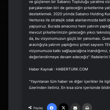
ve güçlenen bir Sabancı Topluluğu yaratma vi
parçalarından biri de geleceğin şirketlerine ya
desteklemek. 2020 yılında Sabancı Holding Ku
Ventures ile stratejik odak alanlarımızda belli b
yapıyoruz. Burada amacımız hem yatırım yaptı
mevcut şirketlerimizin geleceğin yıkıcı teknolo
da, bu vizyonumuzun güçlü bir yansıması. Quer
aracılığıyla yatırım yaptığımız şirket sayısını 
vizyonumuza katkı sağlayacağına inandığımız, st
değerlendirmeye devam edeceğiz” ifadelerini k
Haber Kaynak : HABERTURK.COM
“Yayınlanan tüm haber ve diğer içerikler ile ilgil
üzerinden iletiniz. En kısa süre içerisinde bildi
Facebook
X
Email'den paylaş
Yaz
Paylaş