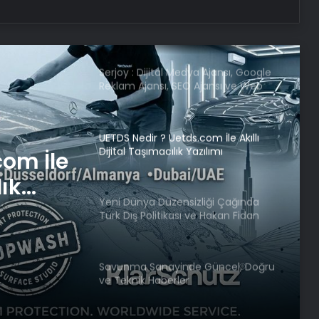
Türkiye Kupası’nın kazananı belli
oldu! Galatasaray Trabzonspor maç
özeti!
Serjoy : Dijital Medya Ajansı, Google
Reklam Ajansı, SEO Ajansı ve Web
Tasarım Ajansı
UETDS Nedir ? Uetds.com İle Akıllı
Dijital Taşımacılık Yazılımı
com İle
lık
Yeni Dünya Düzensizliği Çağında
Türk Dış Politikası ve Hakan Fidan
Faktörü
Savunma Sanayinde Güncel, Doğru
ve Teknik Haberler