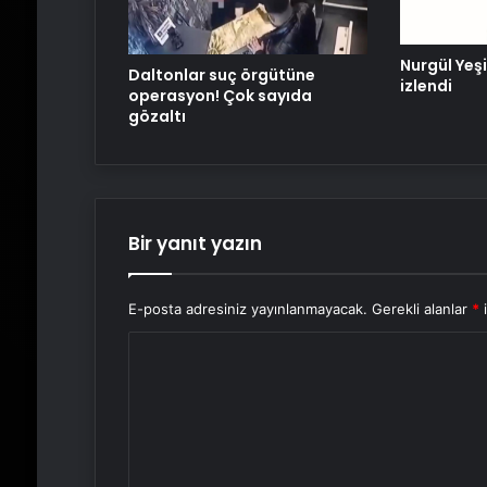
Nurgül Yeşi
Daltonlar suç örgütüne
izlendi
operasyon! Çok sayıda
gözaltı
Bir yanıt yazın
E-posta adresiniz yayınlanmayacak.
Gerekli alanlar
*
i
Y
o
r
u
m