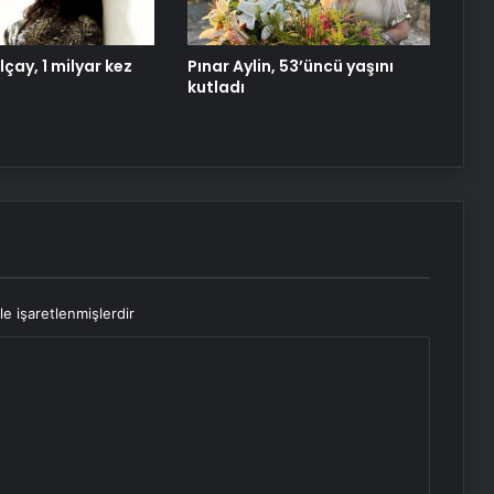
Datahost İle Güvenilir Sunucu
Hizmetleri
lçay, 1 milyar kez
Pınar Aylin, 53’üncü yaşını
kutladı
le işaretlenmişlerdir