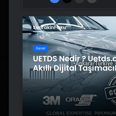
Sonrakini Oku
Genel
UETDS Nedir ? Uetds.
Akıllı Dijital Taşımacı
Yazılımı