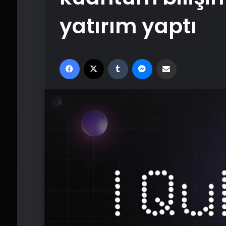
yatırım yaptı
Facebook
X
Tumblr
Messenger
Email'den paylaş