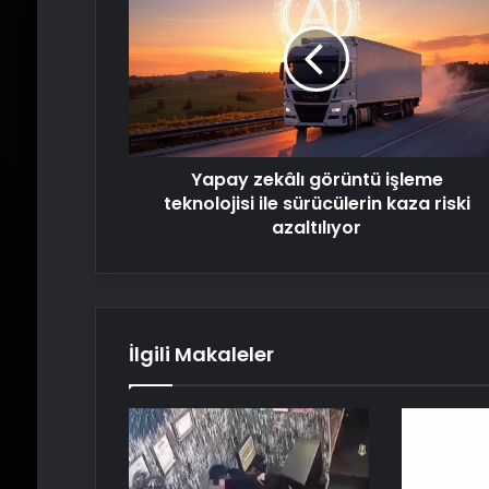
görüntü
işleme
teknolojisi
ile
sürücülerin
kaza
riski
Yapay zekâlı görüntü işleme
azaltılıyor
teknolojisi ile sürücülerin kaza riski
azaltılıyor
İlgili Makaleler