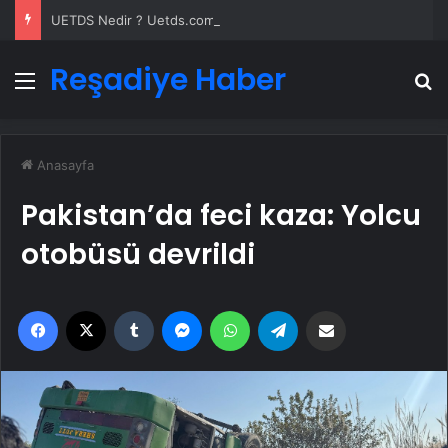
UETDS Nedir ? Uetds.com İle Akıllı Dijital Taşımacılık Yazılımı
Reşadiye Haber
Menü
A
Anasayfa
Pakistan’da feci kaza: Yolcu
otobüsü devrildi
Facebook
X
Tumblr
Messenger
WhatsApp
Telegram
Email'den paylaş