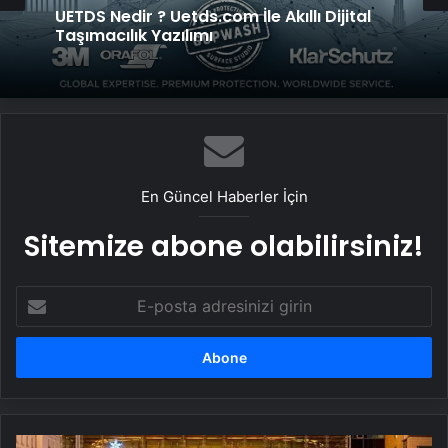
UETDS Nedir ? Uetds.com İle Akıllı Dijital
Taşımacılık Yazılımı
En Güncel Haberler İçin
Sitemize abone olabilirsiniz!
E-
posta
adresinizi
girin
Almanya