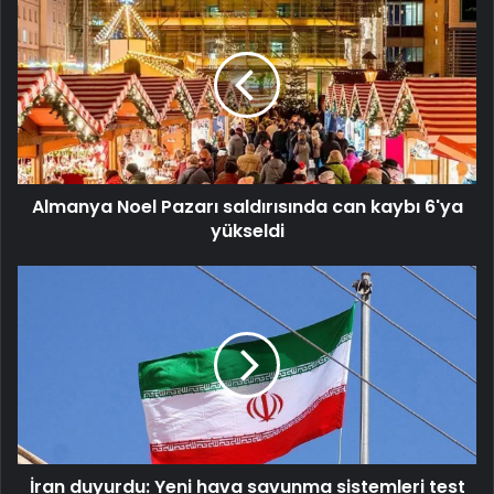
Noel
Pazarı
saldırısında
can
kaybı
6'ya
yükseldi
Almanya Noel Pazarı saldırısında can kaybı 6'ya
yükseldi
İran
duyurdu:
Yeni
hava
savunma
sistemleri
test
edilecek
İran duyurdu: Yeni hava savunma sistemleri test