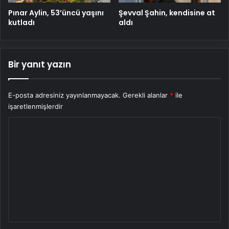
Pınar Aylin, 53’üncü yaşını
Şevval Şahin, kendisine at
kutladı
aldı
Bir yanıt yazın
E-posta adresiniz yayınlanmayacak.
Gerekli alanlar
*
ile
işaretlenmişlerdir
Y
o
r
u
m
*