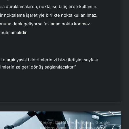
ara duraklamalarda, nokta ise bitişlerde kullanılır.
ir noktalama işaretiyle birlikte nokta kullanılmaz.
DEM Parti’nin yeni yol haritası ne
sonuna denk geliyorsa fazladan nokta konmaz.
olacak?
onulmamalıdır.
Tübitak İBB Veri Merkezi’ni
inceleyecek
i olarak yasal bildirimlerinizi bize iletişim sayfası
rimlerinize geri dönüş sağlanılacaktır.”
Sağlık Bakanlığı sözleşmeli personel
alımı sonuçları açıklandı
Türkiye Kupası’nın kazananı belli
oldu! Galatasaray Trabzonspor maç
özeti!
Serjoy : Dijital Medya Ajansı, Google
Reklam Ajansı, SEO Ajansı ve Web