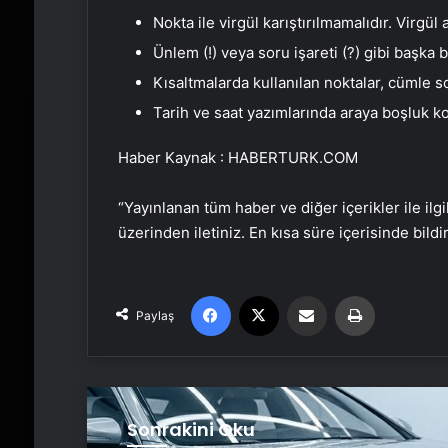
Nokta ile virgül karıştırılmamalıdır. Virgül 
Ünlem (!) veya soru işareti (?) gibi başka b
Kısaltmalarda kullanılan noktalar, cümle 
Tarih ve saat yazımlarında araya boşluk k
Haber Kaynak : HABERTURK.COM
“Yayınlanan tüm haber ve diğer içerikler ile ilgil
üzerinden iletiniz. En kısa süre içerisinde bildi
Facebook
X
Email'den paylaş
Yaz
Paylaş
Sonrakini Oku