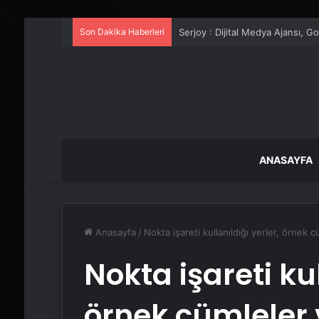
Son Dakika Haberleri
UETDS Nedir ? Uetds.com İle Akıll
ANASAYFA
Anasayfa
/
Nokta işareti kullanıldığı yerler, örnek 
Nokta işareti kul
örnek cümleler 