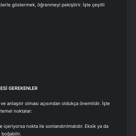
lerle göstermek, öğrenmeyi pekiştirir. İşte çeşitli
MESİ GEREKENLER
 ve anlaşılır olması açısından oldukça önemlidir. İşte
 temel noktalar:
çeriyorsa nokta ile sonlandırılmalıdır. Eksik ya da
Dışişleri’nden Libya açıklaması:
boğabilir.
Gerginliği yakından takip ediyoruz