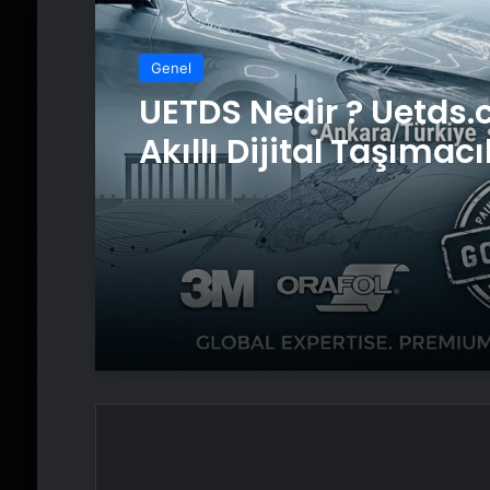
Genel
UETDS Nedir ? Uetds.
Akıllı Dijital Taşımacı
Yazılımı