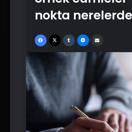
nokta nerelerde 
Facebook
X
Tumblr
Messenger
Email'den paylaş