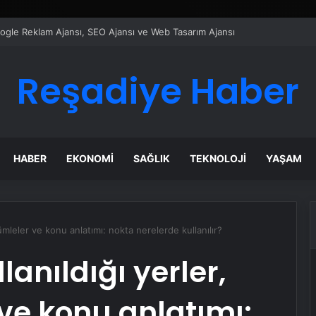
ı Dijital Taşımacılık Yazılımı
Reşadiye Haber
HABER
EKONOMI
SAĞLIK
TEKNOLOJI
YAŞAM
cümleler ve konu anlatımı: nokta nerelerde kullanılır?
lanıldığı yerler,
ve konu anlatımı: