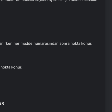
alanırken her madde numarasından sonra nokta konur.
a nokta konur.
ER