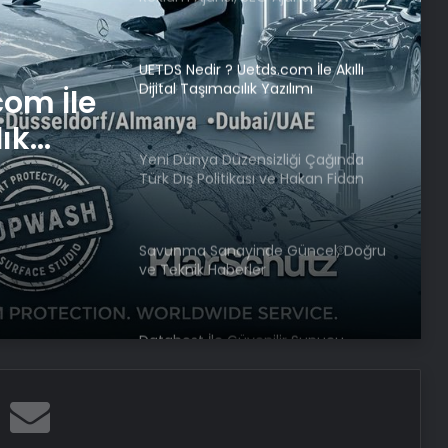
Tasarım Ajansı
UETDS Nedir ? Uetds.com İle Akıllı
Dijital Taşımacılık Yazılımı
com İle
lık
Yeni Dünya Düzensizliği Çağında
Türk Dış Politikası ve Hakan Fidan
Faktörü
Savunma Sanayinde Güncel, Doğru
ve Teknik Haberler
Datahost İle Güvenilir Sunucu
Hizmetleri
Dışişleri’nden Libya açıklaması: