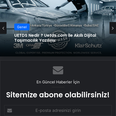
Genel
UETDS Nedir ? Uetds.com İle Akıllı Dijital
Taşımacılık Yazılımı
En Güncel Haberler İçin
Sitemize abone olabilirsiniz!
E-
posta