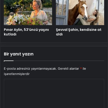
Pınar Aylin, 53’üncü yaşını
Şevval Şahin, kendisine at
kutladı
aldı
Bir yanıt yazın
E-posta adresiniz yayınlanmayacak.
Gerekli alanlar
*
ile
işaretlenmişlerdir
Y
o
r
u