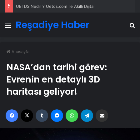
UETDS Nedir ? Uetds.com İle Akıllı Dijital Taşımacılık Yazılımı
Reşadiye Haber
Menü
A
Anasayfa
NASA’dan tarihi görev:
Evrenin en detaylı 3D
haritası geliyor!
Facebook
X
Tumblr
Messenger
WhatsApp
Telegram
Email'den paylaş