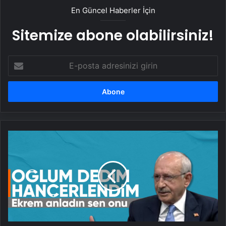
En Güncel Haberler İçin
Sitemize abone olabilirsiniz!
E-
posta
adresinizi
girin
Kılıçdaroğlu'ndan
İmamoğlu'na:
Yol
arkadaşı
ihanet
etmez