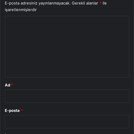
E-posta adresiniz yayınlanmayacak.
Gerekli alanlar
*
ile
işaretlenmişlerdir
Y
o
r
u
m
*
Ad
*
E-posta
*