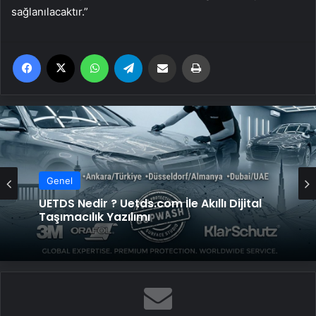
sağlanılacaktır.”
Facebook
X
WhatsApp
Telegram
Email'den paylaş
Yaz
Genel
UETDS Nedir ? Uetds.com İle Akıllı Dijital
Taşımacılık Yazılımı