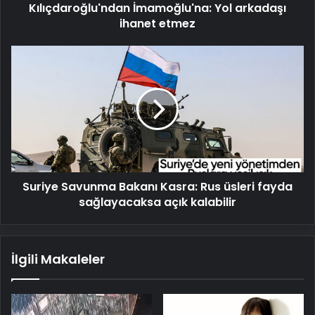
Kılıçdaroğlu'ndan İmamoğlu'na: Yol arkadaşı
ihanet etmez
Suriye
Savunma
Bakanı
Kasra:
Rus
üsleri
fayda
sağlayacaksa
açık
Suriye Savunma Bakanı Kasra: Rus üsleri fayda
kalabilir
sağlayacaksa açık kalabilir
İlgili Makaleler