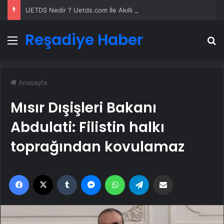
UETDS Nedir ? Uetds.com İle Akıllı Dijital Taşımacılık Yazılımı
Reşadiye Haber
Menü
A
Anasayfa
Mısır Dışişleri Bakanı
Abdulati: Filistin halkı
toprağından kovulamaz
Facebook
X
Tumblr
Messenger
WhatsApp
Telegram
Email'den paylaş