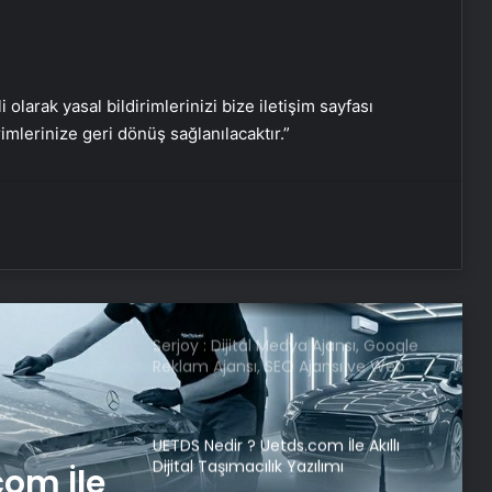
Tübitak İBB Veri Merkezi’ni
inceleyecek
i olarak yasal bildirimlerinizi bize iletişim sayfası
rimlerinize geri dönüş sağlanılacaktır.”
Sağlık Bakanlığı sözleşmeli personel
alımı sonuçları açıklandı
Türkiye Kupası’nın kazananı belli
oldu! Galatasaray Trabzonspor maç
özeti!
Serjoy : Dijital Medya Ajansı, Google
Reklam Ajansı, SEO Ajansı ve Web
Tasarım Ajansı
UETDS Nedir ? Uetds.com İle Akıllı
Dijital Taşımacılık Yazılımı
com İle