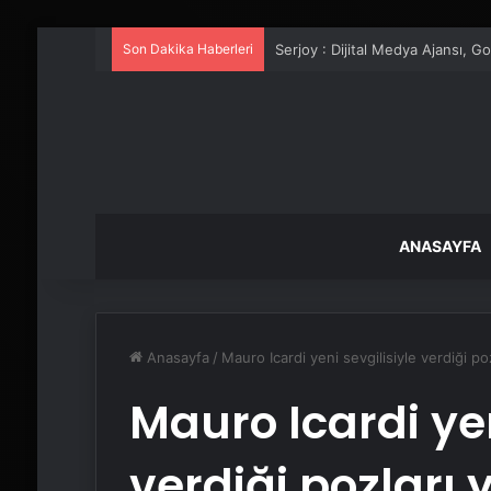
Son Dakika Haberleri
UETDS Nedir ? Uetds.com İle Akıll
ANASAYFA
Anasayfa
/
Mauro Icardi yeni sevgilisiyle verdiği p
Mauro Icardi yen
verdiği pozları 