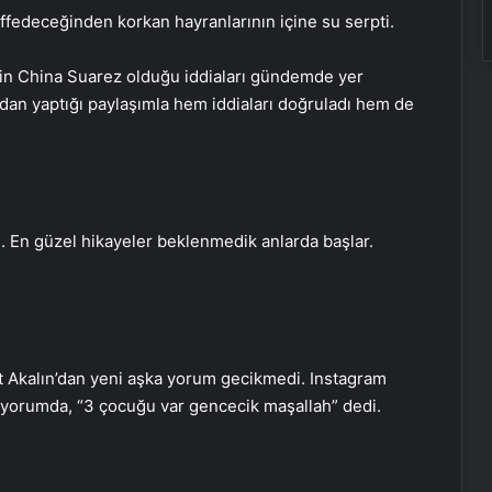
ffedeceğinden korkan hayranlarının içine su serpti.
sinin China Suarez olduğu iddiaları gündemde yer
ndan yaptığı paylaşımla hem iddiaları doğruladı hem de
 En güzel hikayeler beklenmedik anlarda başlar.
Dışişleri’nden Libya açıklaması:
Gerginliği yakından takip ediyoruz
Akalın’dan yeni aşka yorum gecikmedi. Instagram
yorumda, “3 çocuğu var gencecik maşallah” dedi.
DEM Parti’nin yeni yol haritası ne
olacak?