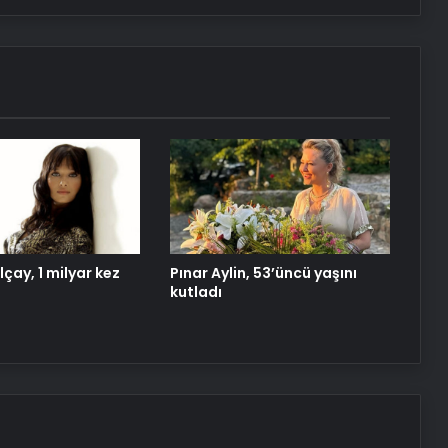
Yeni Dünya Düzensizliği Çağında
Türk Dış Politikası ve Hakan Fidan
Faktörü
Savunma Sanayinde Güncel, Doğru
ve Teknik Haberler
Datahost İle Güvenilir Sunucu
Hizmetleri
lçay, 1 milyar kez
Pınar Aylin, 53’üncü yaşını
kutladı