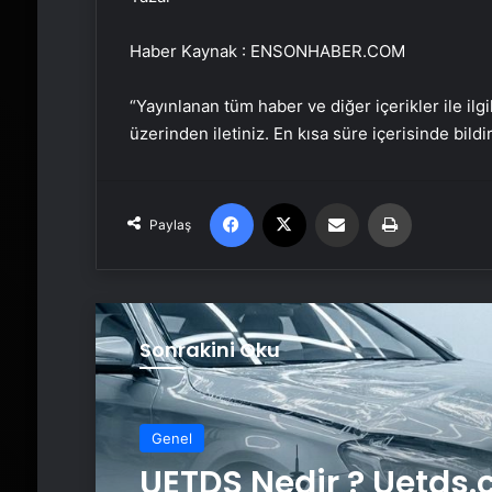
Haber Kaynak : ENSONHABER.COM
“Yayınlanan tüm haber ve diğer içerikler ile ilgil
üzerinden iletiniz. En kısa süre içerisinde bildi
Facebook
X
Email'den paylaş
Yaz
Paylaş
Sonrakini Oku
Genel
UETDS Nedir ? Uetds.