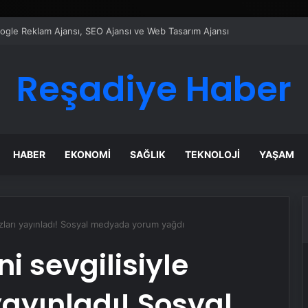
ı Dijital Taşımacılık Yazılımı
Reşadiye Haber
HABER
EKONOMI
SAĞLIK
TEKNOLOJI
YAŞAM
ozları yayınladı! Sosyal medyada yorum yağdı
i sevgilisiyle
yayınladı! Sosyal