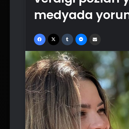
medyada yoru
Facebook
X
Tumblr
Messenger
Email'den paylaş