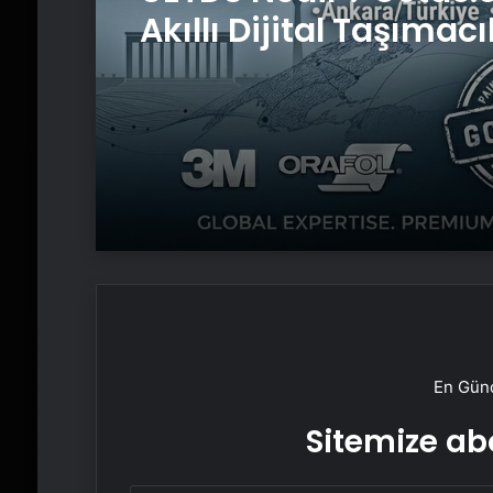
Akıllı Dijital Taşımacı
Yazılımı
En Günc
Sitemize abo