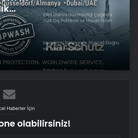
lık
Yeni Dünya Düzensizliği Çağında
Türk Dış Politikası ve Hakan Fidan
Faktörü
Savunma Sanayinde Güncel, Doğru
ve Teknik Haberler
Datahost İle Güvenilir Sunucu
Hizmetleri
Dışişleri’nden Libya açıklaması:
Gerginliği yakından takip ediyoruz
el Haberler İçin
ne olabilirsiniz!
DEM Parti’nin yeni yol haritası ne
olacak?