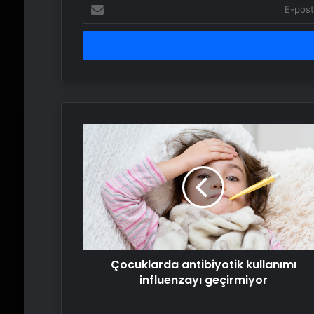
E-
posta
adresinizi
girin
Çocuklarda
antibiyotik
kullanımı
influenzayı
geçirmiyor
Çocuklarda antibiyotik kullanımı
influenzayı geçirmiyor