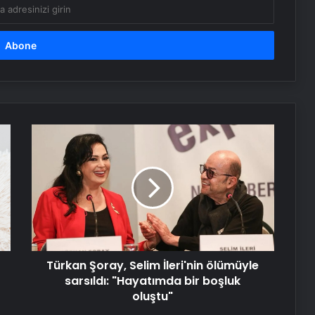
Tübitak İBB Veri Merkezi’ni
inceleyecek
Sağlık Bakanlığı sözleşmeli personel
alımı sonuçları açıklandı
Türkan
Şoray,
Selim
Türkiye Kupası’nın kazananı belli
oldu! Galatasaray Trabzonspor maç
İleri'nin
özeti!
ölümüyle
sarsıldı:
"Hayatımda
Serjoy : Dijital Medya Ajansı, Google
bir
Reklam Ajansı, SEO Ajansı ve Web
boşluk
Tasarım Ajansı
Türkan Şoray, Selim İleri'nin ölümüyle
oluştu"
sarsıldı: "Hayatımda bir boşluk
UETDS Nedir ? Uetds.com İle Akıllı
oluştu"
Dijital Taşımacılık Yazılımı