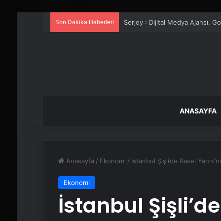
Son Dakika Haberleri
UETDS Nedir ? Uetds.com İle Akıll
ANASAYFA
Anasayfa
/
Ekonomi
/
İstanbul Şişli’de Rasel Yanni’
Ekonomi
İstanbul Şişli’d