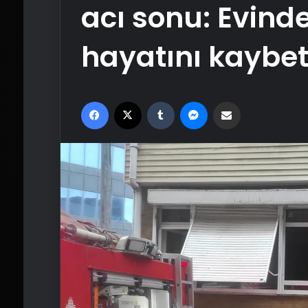
acı sonu: Evind
hayatını kaybet
Facebook
X
Tumblr
Messenger
Email'den paylaş