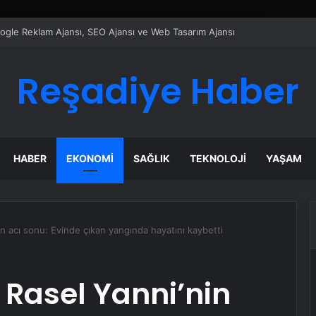
ı Dijital Taşımacılık Yazılımı
Reşadiye Haber
HABER
EKONOMI
SAĞLIK
TEKNOLOJI
YAŞAM
nin acı sonu: Evinde çıkan yangında hayatını kaybetti
e Rasel Yanni’nin