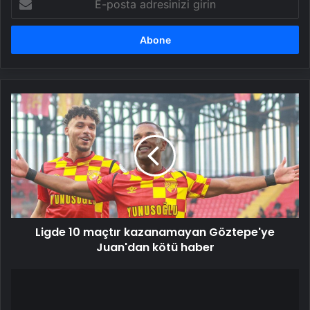
posta
adresinizi
girin
Ligde
10
maçtır
kazanamayan
Göztepe'ye
Juan'dan
kötü
haber
Ligde 10 maçtır kazanamayan Göztepe'ye
Juan'dan kötü haber
14
NİSAN
BUGÜN