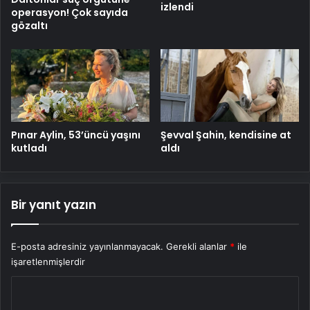
izlendi
operasyon! Çok sayıda
gözaltı
Pınar Aylin, 53’üncü yaşını
Şevval Şahin, kendisine at
kutladı
aldı
Bir yanıt yazın
E-posta adresiniz yayınlanmayacak.
Gerekli alanlar
*
ile
işaretlenmişlerdir
Y
o