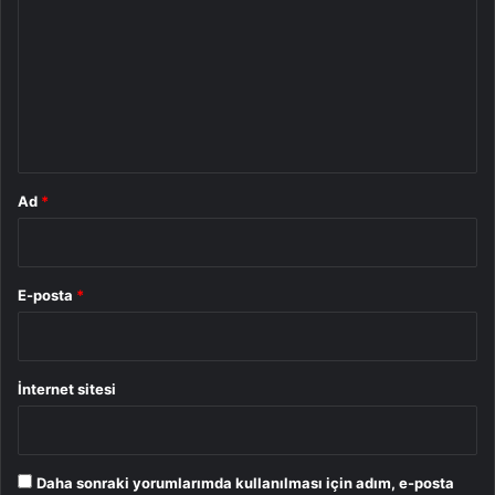
r
u
m
*
Ad
*
E-posta
*
İnternet sitesi
Daha sonraki yorumlarımda kullanılması için adım, e-posta