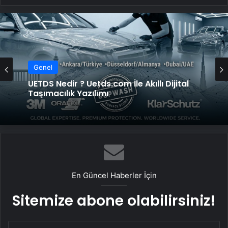
Genel
UETDS Nedir ? Uetds.com İle Akıllı Dijital
Taşımacılık Yazılımı
En Güncel Haberler İçin
Sitemize abone olabilirsiniz!
E-