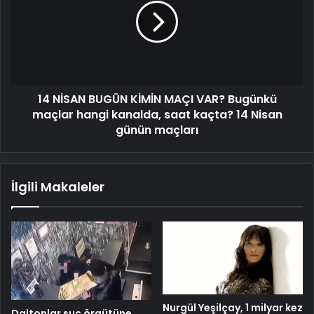
KİMİN
MAÇI
VAR?
Bugünkü
maçlar
hangi
14 NİSAN BUGÜN KİMİN MAÇI VAR? Bugünkü
kanalda,
saat
maçlar hangi kanalda, saat kaçta? 14 Nisan
kaçta?
günün maçları
14
Nisan
günün
İlgili Makaleler
maçları
Nurgül Yeşilçay, 1 milyar kez
Daltonlar suç örgütüne