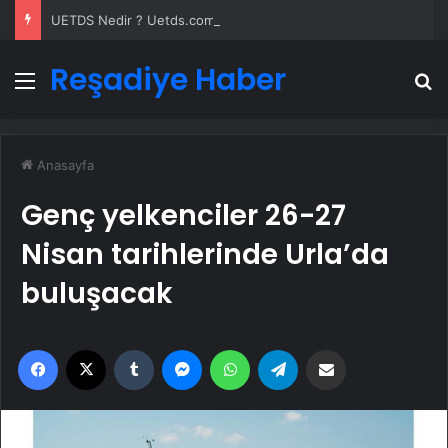
UETDS Nedir ? Uetds.com İle Akıllı Dijital Taşımacılık Yazılımı
Reşadiye Haber
Menü
A
Anasayfa
Genç yelkenciler 26-27
Nisan tarihlerinde Urla’da
buluşacak
Facebook
X
Tumblr
Messenger
WhatsApp
Telegram
Email'den paylaş