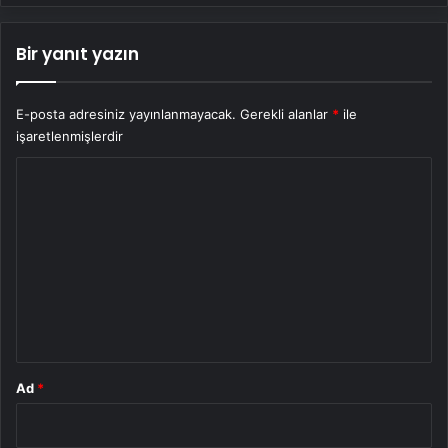
Bir yanıt yazın
E-posta adresiniz yayınlanmayacak.
Gerekli alanlar
*
ile
işaretlenmişlerdir
Y
o
r
u
m
*
Ad
*