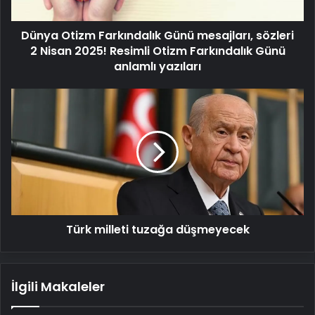
Nisan
2025!
Dünya Otizm Farkındalık Günü mesajları, sözleri
Resimli
Otizm
2 Nisan 2025! Resimli Otizm Farkındalık Günü
Farkındalık
anlamlı yazıları
Günü
anlamlı
Türk
yazıları
milleti
tuzağa
düşmeyecek
Türk milleti tuzağa düşmeyecek
İlgili Makaleler