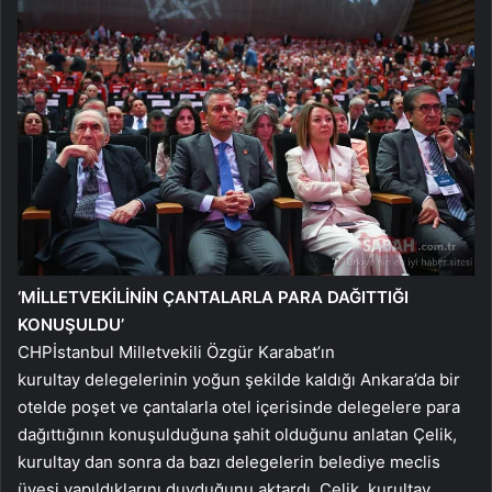
‘MİLLETVEKİLİNİN ÇANTALARLA PARA DAĞITTIĞI
KONUŞULDU’
CHPİstanbul Milletvekili Özgür Karabat’ın
kurultay delegelerinin yoğun şekilde kaldığı Ankara’da bir
otelde poşet ve çantalarla otel içerisinde delegelere para
dağıttığının konuşulduğuna şahit olduğunu anlatan Çelik,
kurultay dan sonra da bazı delegelerin belediye meclis
üyesi yapıldıklarını duyduğunu aktardı. Çelik, kurultay