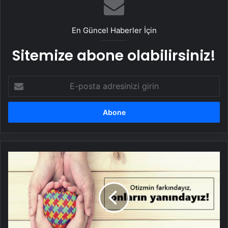
En Güncel Haberler İçin
Sitemize abone olabilirsiniz!
E-
posta
adresinizi
girin
Dünya
Otizm
Farkındalık
Günü
mesajları,
sözleri
2