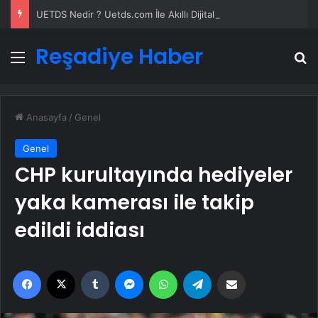
UETDS Nedir ? Uetds.com İle Akıllı Dijital Taşımacılık Yazılımı
Reşadiye Haber
Menü
A
Anasayfa
/
Genel
Genel
CHP kurultayında hediyeler
yaka kamerası ile takip
edildi iddiası
Facebook
X
Tumblr
Messenger
WhatsApp
Telegram
Email'den paylaş