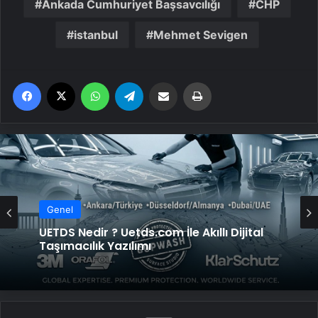
Ankada Cumhuriyet Başsavcılığı
CHP
istanbul
Mehmet Sevigen
Facebook
X
WhatsApp
Telegram
Email'den paylaş
Yaz
Genel
Genel
UETDS Nedir ? Uetds.com İle Akıllı Dijital
Taşımacılık Yazılımı
Yeni Dünya Düzensizliği Çağında Türk Dış
Politikası ve Hakan Fidan Faktörü