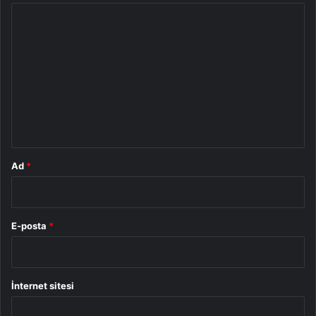
Y
o
r
u
m
*
Ad
*
E-posta
*
İnternet sitesi