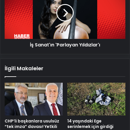
'Parlayan
Yıldızlar'ı
İş Sanat'ın 'Parlayan Yıldızlar'ı
İlgili Makaleler
CHP’li başkanlara usulsüz
14 yaşındaki Ege
“tek imza” davası! Yetkili
serinlemek için girdiği