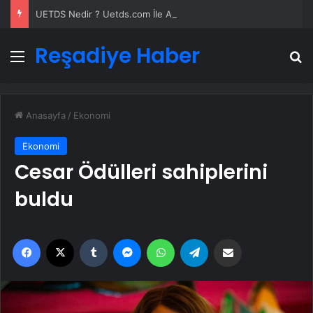
UETDS Nedir ? Uetds.com İle Akıllı Dijital Taşımacılık Yazılımı
Reşadiye Haber
Menü
A
Anasayfa
/
Ekonomi
Ekonomi
Cesar Ödülleri sahiplerini
buldu
Facebook
X
Tumblr
Messenger
WhatsApp
Telegram
Email'den paylaş