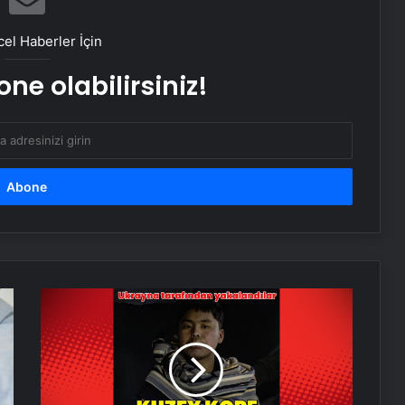
Dışişleri’nden Libya açıklaması:
Gerginliği yakından takip ediyoruz
el Haberler İçin
ne olabilirsiniz!
DEM Parti’nin yeni yol haritası ne
olacak?
Tübitak İBB Veri Merkezi’ni
inceleyecek
Sağlık Bakanlığı sözleşmeli personel
alımı sonuçları açıklandı
Ukrayna,
Kursk
bölgesinde
Türkiye Kupası’nın kazananı belli
oldu! Galatasaray Trabzonspor maç
2
özeti!
Kuzey
Kore