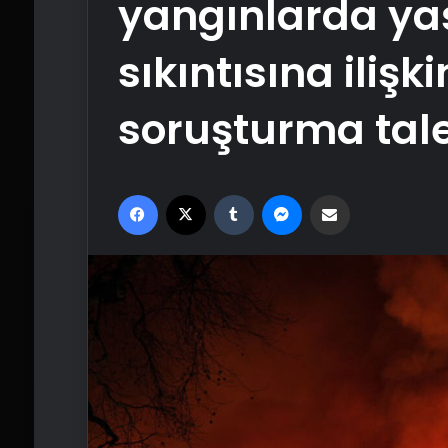
yangınlarda ya
sıkıntısına iliş
soruşturma tale
Facebook
X
Tumblr
Messenger
Email'den paylaş