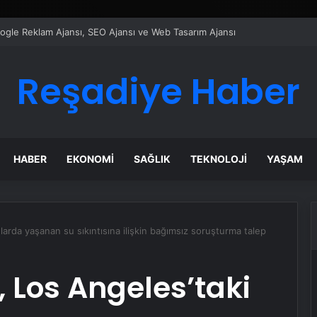
ı Dijital Taşımacılık Yazılımı
Reşadiye Haber
HABER
EKONOMI
SAĞLIK
TEKNOLOJI
YAŞAM
nlarda yaşanan su sıkıntısına ilişkin bağımsız soruşturma talep
i, Los Angeles’taki