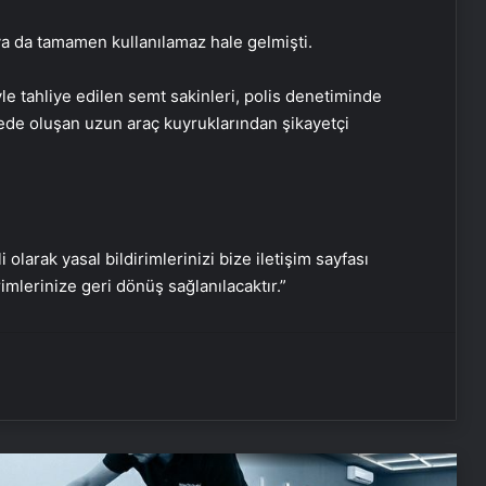
Dışişleri’nden Libya açıklaması:
Gerginliği yakından takip ediyoruz
ya da tamamen kullanılamaz hale gelmişti.
le tahliye edilen semt sakinleri, polis denetiminde
DEM Parti’nin yeni yol haritası ne
ede oluşan uzun araç kuyruklarından şikayetçi
olacak?
Tübitak İBB Veri Merkezi’ni
inceleyecek
i olarak yasal bildirimlerinizi bize iletişim sayfası
rimlerinize geri dönüş sağlanılacaktır.”
Sağlık Bakanlığı sözleşmeli personel
alımı sonuçları açıklandı
Türkiye Kupası’nın kazananı belli
oldu! Galatasaray Trabzonspor maç
özeti!