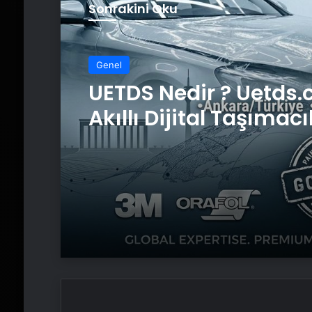
Sonrakini Oku
Genel
UETDS Nedir ? Uetds.
Akıllı Dijital Taşımacı
Yazılımı