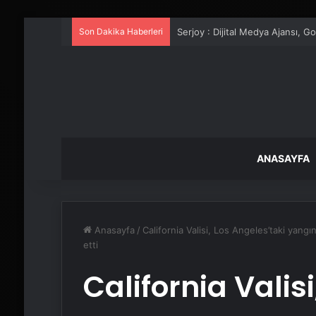
Son Dakika Haberleri
UETDS Nedir ? Uetds.com İle Akıll
ANASAYFA
Anasayfa
/
California Valisi, Los Angeles’taki yangı
etti
California Valis