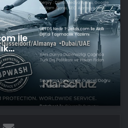
Serjoy : Dijital Medya Ajansı, Google
Reklam Ajansı, SEO Ajansı ve Web
Tasarım Ajansı
UETDS Nedir ? Uetds.com İle Akıllı
Dijital Taşımacılık Yazılımı
com İle
lık
Yeni Dünya Düzensizliği Çağında
Türk Dış Politikası ve Hakan Fidan
Faktörü
Savunma Sanayinde Güncel, Doğru
ve Teknik Haberler
Datahost İle Güvenilir Sunucu
Hizmetleri