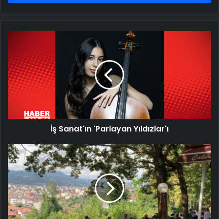
İş
Sanat'ın
'Parlayan
Yıldızlar'ı
İş Sanat'ın 'Parlayan Yıldızlar'ı
Çakırtepe
Sami
Soysal
Parkı:
Karadeniz’in
Zirvesinde
Doğa