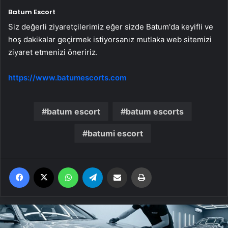
Batum Escort
Siz değerli ziyaretçilerimiz eğer sizde Batum'da keyifli ve
hoş dakikalar geçirmek istiyorsanız mutlaka web sitemizi
ziyaret etmenizi öneririz.
https://www.batumescorts.com
batum escort
batum escorts
batumi escort
Facebook
X
WhatsApp
Telegram
Email'den paylaş
Yaz