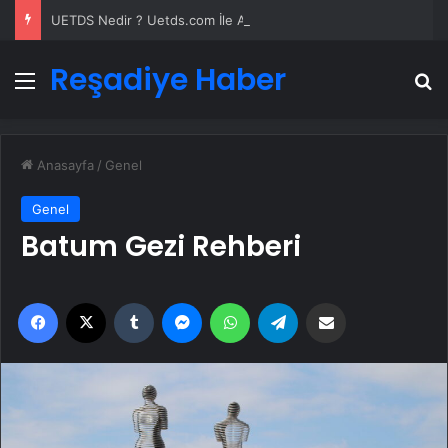
UETDS Nedir ? Uetds.com İle Akıllı Dijital Taşımacılık Yazılımı
Reşadiye Haber
Menü
A
Anasayfa
/
Genel
Genel
Batum Gezi Rehberi
Facebook
X
Tumblr
Messenger
WhatsApp
Telegram
Email'den paylaş