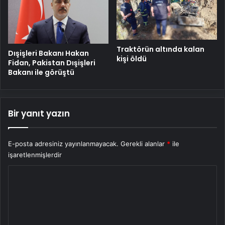
Traktörün altında kalan
Dışişleri Bakanı Hakan
kişi öldü
Fidan, Pakistan Dışişleri
Bakanı ile görüştü
Bir yanıt yazın
E-posta adresiniz yayınlanmayacak.
Gerekli alanlar
*
ile
işaretlenmişlerdir
Y
o
r
u