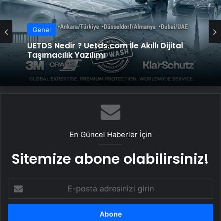
Genel
UETDS Nedir ? Uetds.com İle Akıllı Dijital
Taşımacılık Yazılımı
En Güncel Haberler İçin
Sitemize abone olabilirsiniz!
E-
posta
adresinizi
girin