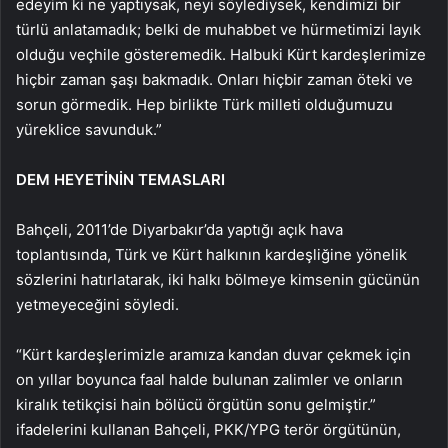
edeyim ki ne yaptıysak, neyi söylediysek, kendimizi bir
türlü anlatamadık; belki de muhabbet ve hürmetimizi layık
olduğu veçhile gösteremedik. Halbuki Kürt kardeşlerimize
hiçbir zaman şaşı bakmadık. Onları hiçbir zaman öteki ve
sorun görmedik. Hep birlikte Türk milleti olduğumuzu
yüreklice savunduk.”
DEM HEYETİNİN TEMASLARI
Bahçeli, 2011’de Diyarbakır’da yaptığı açık hava
toplantısında, Türk ve Kürt halkının kardeşliğine yönelik
sözlerini hatırlatarak, iki halkı bölmeye kimsenin gücünün
yetmeyeceğini söyledi.
“Kürt kardeşlerimizle aramıza kandan duvar çekmek için
on yıllar boyunca faal halde bulunan zalimler ve onların
kiralık tetikçisi hain bölücü örgütün sonu gelmiştir.”
ifadelerini kullanan Bahçeli, PKK/YPG terör örgütünün,