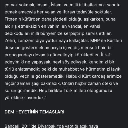
çomak sokmak, insani, İslami ve milli irtibatlarımızı sabote
etmek amacıyla her yalan ve iftirayı tedavüle soktular.
Fitnenin küfürden daha şiddetli olduğu aşikarken, buna
aldırış etmeksizin en vahim, en vandal, en vahşi
dedikoduları milli bünyemize serpiştirip servis ettiler.
Zehri, zemzem diye yutturmaya kalkıştılar. MHP ile Kürtleri
düşman göstermek amacıyla iç ve dış menşeli hain bir
propagandayı devamlı güncelleyip körüklediler. İtiraf
edeyim ki ne yaptıysak, neyi söylediysek, kendimizi bir
türlü anlatamadık; belki de muhabbet ve hürmetimizi layık
olduğu veçhile gösteremedik. Halbuki Kürt kardeşlerimize
hiçbir zaman şaşı bakmadık. Onları hiçbir zaman öteki ve
sorun görmedik. Hep birlikte Türk milleti olduğumuzu
yüreklice savunduk.”
DEM HEYETİNİN TEMASLARI
Bahçeli, 2011’de Diyarbakır’da yaptığı açık hava