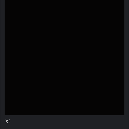
‘); }