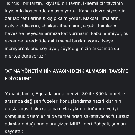
“İkircikli bir tarzın, ikiyüzlü bir tavrın, ikilemli bir tavzihin
kıyısında köşesinde dolaşmıyoruz. Kapalı devre siyasetin
dar labirentlerine sıkışıp kalmıyoruz. Maksatlı imaların,
asılsız iddiaların, ahlaksız ithamların, alçak ithamların
heves ve heyecanlarımıza ket vurmasını kabullenmiyor, bu
eksende tereddüde dahi mahal bırakmıyoruz. Neye
inanıyorsak onu söylüyor, söylediğimizin arkasında da
mertçe duruyoruz.”
“ATİNA YÖNETİMİNİN AYAĞINI DENK ALMASINI TAVSİYE
EDİYORUM”
Yunanistan’ın, Ege adalarına menzili 30 ile 300 kilometre
arasında değişen füzeleri konuşlandırma hazırlıklarının
uluslararası hukuka tamamıyla aykırı olduğunun ve iyi
komşuluk özlemlerini de temelinden sakatlayacak fütursuz
adımlar olduğunun altını çizen MHP lideri Bahçeli, şunları
kaydetti: