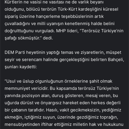
Kürtlerin ne vasisi ne vasıtası ne de varlık beyanı
olduğunu, bölücü terörün Türk-Kürt kardeşliğini küresel
sipariş üzerine hançerleme teşebbüslerinin artık
çuvalladığını ve milli uyanışın kenetlenmiş halde belini
doğrulttuğunu vurguladı. MHP lideri, “Terörsüz Türkiye’nin
şafağı sökmüştür.” dedi.
DEM Parti heyetinin yaptığı temas ve ziyaretlerin, müspet
seyir ve serencam halinde gerçekleştiğini belirten Bahçeli,
şunları kaydetti:
“Usul ve üslup olgunluğunun örneklerine şahit olmak
memnuniyet vericidir. Bu kapsamda terörsüz Türkiye’nin
yanında pozisyon alan, duruş gösteren, mesaj veren, bu
uğurda dürüst ve önyargısız hareket eden herkes değerli
bir çabanın tarafıdır. Hasılı, vakit gecikmeksizin, yediğimiz
ekmeğin, içtiğimiz suyun, üzerinde gezdiğimiz toprağın,
mensubiyetinden iftihar ettiğimiz milletin hak ve hukukunu