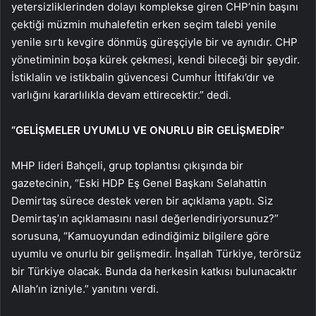
yetersizliklerinden dolayı komplekse giren CHP’nin başını
çektiği müzmin muhalefetin erken seçim talebi yenile
yenile sırtı kevgire dönmüş güreşçiyle bir ve aynıdır. CHP
yönetiminin boşa kürek çekmesi, kendi bileceği bir şeydir.
İstiklalin ve istikbalin güvencesi Cumhur İttifakı’dır ve
varlığını kararlılıkla devam ettirecektir.” dedi.
“GELİŞMELER UYUMLU VE ONURLU BİR GELİŞMEDİR”
MHP lideri Bahçeli, grup toplantısı çıkışında bir
gazetecinin, “Eski HDP Eş Genel Başkanı Selahattin
Demirtaş sürece destek veren bir açıklama yaptı. Siz
Demirtaş’ın açıklamasını nasıl değerlendiriyorsunuz?”
sorusuna, “Kamuoyundan edindiğimiz bilgilere göre
uyumlu ve onurlu bir gelişmedir. İnşallah Türkiye, terörsüz
bir Türkiye olacak. Bunda da herkesin katkısı bulunacaktır
Allah’ın izniyle.” yanıtını verdi.