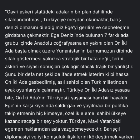
“Gayri askeri statüdeki adaların bir plan dahilinde
silahlandırılması, Türkiye’ye meydan okumaktır, barış
denizi olmasını dilediğimiz Ege’yi gerilim ve cepheleşme
girdabına çekmektir. Ege Denizi’nde bulunan 7 farklı ada
grubu içinde Anadolu coğrafyasına en yakını olan On İki
Ada başta olmak üzere Yunanistan’ın burnumuzun dibinde
silah göstermesi yalnızca stratejik bir hata değil, tarihi,
askeri ve siyasi sonuçları çok ağır olacak trajik bir yanlıştır.
Şunu bir defa net şekilde ifade etmek isterim ki bilhassa
On İki Ada gasbedilmiş, asıl sahibi olan Türk milletinden
ayak oyunlarıyla çalınmıştır. Türkiye On İki Ada’sız yaşasa
bile, On İki Ada’nın Türkiyesiz yaşaması ham bir hayaldir.
Ege’nin karşı kıyısında saldırgan ve yayılmacı bir politika
takip etmenin hiç kimseye, özellikle emel sahibi ülkeye
kazandıracağı bir şey yoktur. Türkiye, Mavi Vatan’daki
egemen haklarından asla vazgeçmeyecektir. Barışçıl
diplomasiyi ve iyi komşuluk ilişkilerini kökleştirmek varken