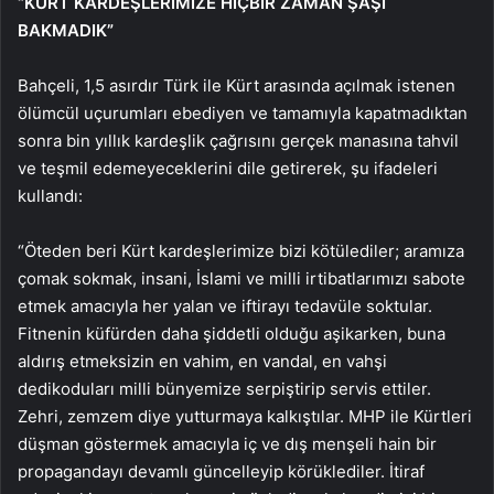
“KÜRT KARDEŞLERİMİZE HİÇBİR ZAMAN ŞAŞI
BAKMADIK”
Bahçeli, 1,5 asırdır Türk ile Kürt arasında açılmak istenen
ölümcül uçurumları ebediyen ve tamamıyla kapatmadıktan
sonra bin yıllık kardeşlik çağrısını gerçek manasına tahvil
ve teşmil edemeyeceklerini dile getirerek, şu ifadeleri
kullandı:
“Öteden beri Kürt kardeşlerimize bizi kötülediler; aramıza
çomak sokmak, insani, İslami ve milli irtibatlarımızı sabote
etmek amacıyla her yalan ve iftirayı tedavüle soktular.
Fitnenin küfürden daha şiddetli olduğu aşikarken, buna
aldırış etmeksizin en vahim, en vandal, en vahşi
dedikoduları milli bünyemize serpiştirip servis ettiler.
Zehri, zemzem diye yutturmaya kalkıştılar. MHP ile Kürtleri
düşman göstermek amacıyla iç ve dış menşeli hain bir
propagandayı devamlı güncelleyip körüklediler. İtiraf