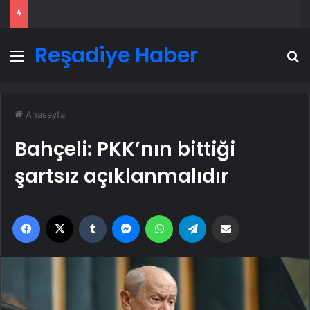
Reşadiye Haber
Menü
A
Anasayfa
Bahçeli: PKK’nın bittiği
şartsız açıklanmalıdır
Facebook
X
Tumblr
Messenger
WhatsApp
Telegram
Email'den paylaş