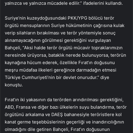
yalnızca ve yalnızca mücadele edilir.” ifadelerini kullandı.
Suriye’nin kuzeydoğusundaki PKK/YPG bölücü terör
örgütü mensuplarının Suriye hükümetinin çağrısına kulak
verip silahların bırakılması ve terör yöntemiyle sonuç
alınamayacağının görülmesi gerektiğini vurgulayan
Bahçeli, “Aksi halde terör örgütü mücavir topraklarımızın
neresinde ürüyorsa, bataklık nerede bulunuyorsa, terörün
kaynağına hücum ederek, özellikle Fırat’ın doğusunu
meşru müdafaa ilkeleri gereğince darmadağın etmesi
Türkiye Cumhuriyeti’nin bir devlet onurudur.” diye
konuştu.
Fırat’ın iki yakasının da terörden arındırılması gerektiğini,
ABD, Fransa ve diğer bazı ülkelerin suyu bulandırma, terör
örgütünü arkalama ve DAEŞ bahanesiyle teröristlere kol
kanat germe teşebbüslerinin geçerliği ve inandırıcılığının
olmadığını dile getiren Bahçeli, Fırat’ın doğusunun