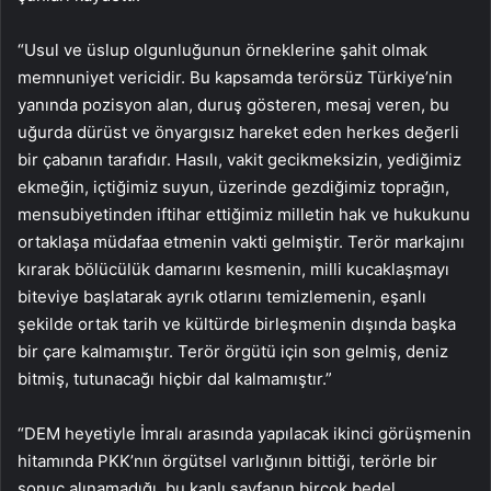
“Usul ve üslup olgunluğunun örneklerine şahit olmak
memnuniyet vericidir. Bu kapsamda terörsüz Türkiye’nin
yanında pozisyon alan, duruş gösteren, mesaj veren, bu
uğurda dürüst ve önyargısız hareket eden herkes değerli
bir çabanın tarafıdır. Hasılı, vakit gecikmeksizin, yediğimiz
ekmeğin, içtiğimiz suyun, üzerinde gezdiğimiz toprağın,
mensubiyetinden iftihar ettiğimiz milletin hak ve hukukunu
ortaklaşa müdafaa etmenin vakti gelmiştir. Terör markajını
kırarak bölücülük damarını kesmenin, milli kucaklaşmayı
biteviye başlatarak ayrık otlarını temizlemenin, eşanlı
şekilde ortak tarih ve kültürde birleşmenin dışında başka
bir çare kalmamıştır. Terör örgütü için son gelmiş, deniz
bitmiş, tutunacağı hiçbir dal kalmamıştır.”
“DEM heyetiyle İmralı arasında yapılacak ikinci görüşmenin
hitamında PKK’nın örgütsel varlığının bittiği, terörle bir
sonuç alınamadığı, bu kanlı sayfanın birçok bedel