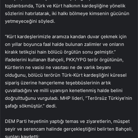
toplantısında, Türk ve Kürt halkının kardeşliğine yönelik
sözlerini hatırlatarak, iki halkı bölmeye kimsenin gücünün
yetmeyeceğini söyledi.
“Kürt kardeşlerimizle aramıza kandan duvar çekmek için
on yıllar boyunca faal halde bulunan zalimler ve onların
kiralık tetikçisi hain bölücü örgütün sonu gelmiştir.”
ifadelerini kullanan Bahçeli, PKK/YPG terör örgütünün,
Kürtlerin ne vasisi ne vasıtası ne de varlık beyanı
olduğunu, bölücü terörün Türk-Kürt kardeşliğini küresel
sipariş üzerine hançerleme teşebbüslerinin artık
çuvalladığını ve milli uyanışın kenetlenmiş halde belini
doğrulttuğunu vurguladı. MHP lideri, “Terörsüz Türkiye’nin
şafağı sökmüştür.” dedi.
DEM Parti heyetinin yaptığı temas ve ziyaretlerin, müspet
seyir ve serencam halinde gerçekleştiğini belirten Bahçeli,
şunları kaydetti: