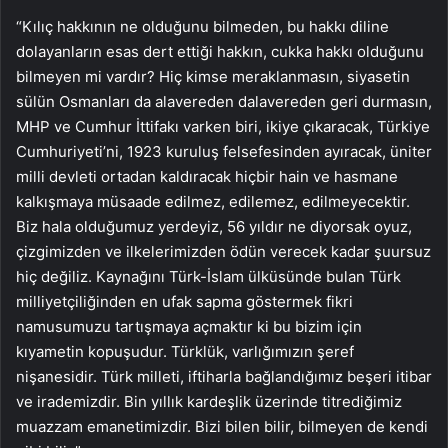
“Kılıç hakkının ne olduğunu bilmeden, bu hakkı diline
dolayanların esas dert ettiği hakkın, cukka hakkı olduğunu
bilmeyen mi vardır? Hiç kimse meraklanmasın, siyasetin
sülün Osmanları da alavereden dalavereden geri durmasın,
MHP ve Cumhur İttifakı varken biri, ikiye çıkaracak, Türkiye
Cumhuriyeti’ni, 1923 kuruluş felsefesinden ayıracak, üniter
milli devleti ortadan kaldıracak hiçbir hain ve hasmane
kalkışmaya müsaade edilmez, edilemez, edilmeyecektir.
Biz hala olduğumuz yerdeyiz, 56 yıldır ne diyorsak oyuz,
çizgimizden ve ilkelerimizden ödün verecek kadar şuursuz
hiç değiliz. Kaynağını Türk-İslam ülküsünde bulan Türk
milliyetçiliğinden en ufak sapma göstermek fikri
namusumuzu tartışmaya açmaktır ki bu bizim için
kıyametin kopuşudur. Türklük, varlığımızın şeref
nişanesidir. Türk milleti, iftiharla bağlandığımız beşeri itibar
ve irademizdir. Bin yıllık kardeşlik üzerinde titrediğimiz
muazzam emanetimizdir. Bizi bilen bilir, bilmeyen de kendi