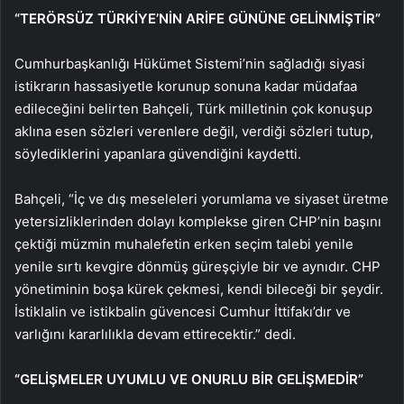
“TERÖRSÜZ TÜRKİYE’NİN ARİFE GÜNÜNE GELİNMİŞTİR”
Cumhurbaşkanlığı Hükümet Sistemi’nin sağladığı siyasi
istikrarın hassasiyetle korunup sonuna kadar müdafaa
edileceğini belirten Bahçeli, Türk milletinin çok konuşup
aklına esen sözleri verenlere değil, verdiği sözleri tutup,
söylediklerini yapanlara güvendiğini kaydetti.
Bahçeli, “İç ve dış meseleleri yorumlama ve siyaset üretme
yetersizliklerinden dolayı komplekse giren CHP’nin başını
çektiği müzmin muhalefetin erken seçim talebi yenile
yenile sırtı kevgire dönmüş güreşçiyle bir ve aynıdır. CHP
yönetiminin boşa kürek çekmesi, kendi bileceği bir şeydir.
İstiklalin ve istikbalin güvencesi Cumhur İttifakı’dır ve
varlığını kararlılıkla devam ettirecektir.” dedi.
“GELİŞMELER UYUMLU VE ONURLU BİR GELİŞMEDİR”