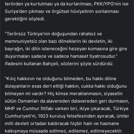
terörden ya kurtulması ya da kurtarılması, PKK/YPG’nin ise
Suriye’den çıkması ve örgütsel hüviyetinin sonlanması
gerektiğini söyledi.
“Terörsüz Türkiye’nin doğuşundan rahatsız ve
memnuniyetsiz olan bazı döneklerin iki devletin, iki
bayrağın, iki dilin isteneceğini hezeyan komasına gire gire
duyurmaları sadece ve sadece hamaset tiyatrosudur.”
ifadesini kullanan Bahçeli, sözlerini şöyle sürdürdü:
“Kılıç hakkının ne olduğunu bilmeden, bu hakkı diline
dolayanların esas dert ettiği hakkın, cukka hakkı olduğunu
bilmeyen mi vardır? Hiç kimse meraklanmasın, siyasetin
sülün Osmanları da alavereden dalavereden geri durmasın,
MHP ve Cumhur İttifakı varken biri, ikiye çıkaracak, Türkiye
Cumhuriyeti’ni, 1923 kuruluş felsefesinden ayıracak, üniter
milli devleti ortadan kaldıracak hiçbir hain ve hasmane
kalkışmaya müsaade edilmez, edilemez, edilmeyecektir.