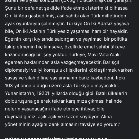
askeri ve siyasi sonuçları çok ağır olacak trajik bir yanlıştır.
Şunu bir defa net şekilde ifade etmek isterim ki bilhassa
On İki Ada gasbedilmiş, asıl sahibi olan Türk milletinden
ayak oyunlarıyla çalınmıştır. Türkiye On İki Ada’sız yaşasa
bile, On İki Ada’nın Türkiyesiz yaşaması ham bir hayaldir.
Ege’nin karşı kıyısında saldırgan ve yayılmacı bir politika
takip etmenin hiç kimseye, özellikle emel sahibi ülkeye
kazandıracağı bir şey yoktur. Türkiye, Mavi Vatan’daki
egemen haklarından asla vazgeçmeyecektir. Barışçıl
diplomasiyi ve iyi komşuluk ilişkilerini kökleştirmek varken
savaş ve silah diline yaslanmanın bariz kaybedeni, tıpkı
103 yıl önce olduğu üzere asla Türkiye olmayacaktır.
Yunanistan’ın, 1920’li yıllarda olduğu gibi, Batılı ülkelerin
dolduruşuna gelerek tekrar karşımıza çıkması halinde
nelerin yaşanacağını ifade etmeye ihtiyaç bile
duymadığımızı açık açık ve ikazen söylüyor, Atina
yönetiminin ayağını denk almasını tavsiye ediyorum.”