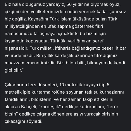
Biz hala olduğumuz yerdeyiz, 56 yıldır ne diyorsak oyuz,
çizgimizden ve ilkelerimizden ödün verecek kadar şuursuz
hiç değiliz. Kaynağını Türk-İslam ülküsünde bulan Türk
milliyetçiliğinden en ufak sapma göstermek fikri
namusumuzu tartışmaya açmaktır ki bu bizim için
kıyametin kopuşudur. Türklük, varlığımızın şeref
nişanesidir. Türk milleti, iftiharla bağlandığımız beşeri itibar
ve irademizdir. Bin yıllık kardeşlik üzerinde titrediğimiz
muazzam emanetimizdir. Bizi bilen bilir, bilmeyen de kendi
gibi bilir.”
Çıkarlarına ters düşenleri, 10 metrelik kuyuya itip 5
metrelik iple kurtarma rolüne soyunan tatlı su kurnazlarını
tanıdıklarını, bildiklerini ve her zaman takip ettiklerini
aktaran Bahçeli, “kardeşlik” dedikçe kuduranlara, “terör
bitsin” dedikçe çılgına dönenlere aşıyı vuracak birisinin
çıkacağını söyledi.