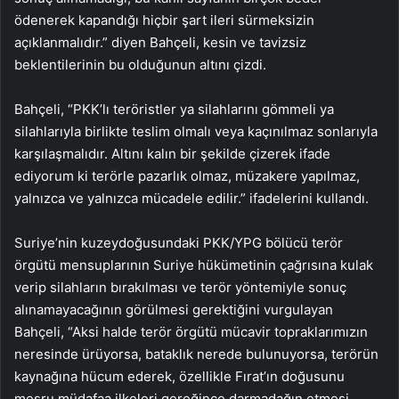
ödenerek kapandığı hiçbir şart ileri sürmeksizin
açıklanmalıdır.” diyen Bahçeli, kesin ve tavizsiz
beklentilerinin bu olduğunun altını çizdi.
Bahçeli, “PKK’lı teröristler ya silahlarını gömmeli ya
silahlarıyla birlikte teslim olmalı veya kaçınılmaz sonlarıyla
karşılaşmalıdır. Altını kalın bir şekilde çizerek ifade
ediyorum ki terörle pazarlık olmaz, müzakere yapılmaz,
yalnızca ve yalnızca mücadele edilir.” ifadelerini kullandı.
Suriye’nin kuzeydoğusundaki PKK/YPG bölücü terör
örgütü mensuplarının Suriye hükümetinin çağrısına kulak
verip silahların bırakılması ve terör yöntemiyle sonuç
alınamayacağının görülmesi gerektiğini vurgulayan
Bahçeli, “Aksi halde terör örgütü mücavir topraklarımızın
neresinde ürüyorsa, bataklık nerede bulunuyorsa, terörün
kaynağına hücum ederek, özellikle Fırat’ın doğusunu
meşru müdafaa ilkeleri gereğince darmadağın etmesi