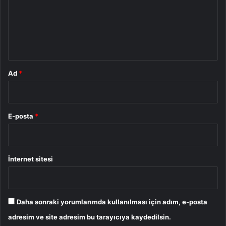
u
m
*
Ad
*
E-posta
*
İnternet sitesi
Daha sonraki yorumlarımda kullanılması için adım, e-posta
adresim ve site adresim bu tarayıcıya kaydedilsin.