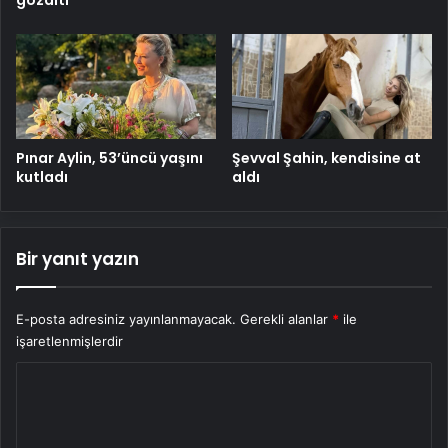
gözaltı
Pınar Aylin, 53’üncü yaşını
Şevval Şahin, kendisine at
kutladı
aldı
Bir yanıt yazın
E-posta adresiniz yayınlanmayacak.
Gerekli alanlar
*
ile
işaretlenmişlerdir
Y
o
r