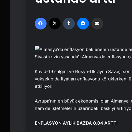
Facebook
X
Tumblr
Messenger
Email'den paylaş
Siyasi krizin yaşandığı Almanya’da enflasyon ç
Kovid-19 salgını ve Rusya-Ukrayna Savaşı sonras
yüksek gıda fiyatları enflasyonu körüklerken, ü
etkiliyor.
Avrupa’nın en büyük ekonomisi olan Almanya, enf
hem de işletmelerin üzerindeki baskıyı artırıyo
ENFLASYON AYLIK BAZDA 0.04 ARTTI