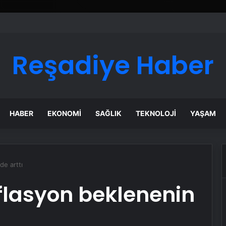
Reşadiye Haber
HABER
EKONOMI
SAĞLIK
TEKNOLOJI
YAŞAM
e arttı
lasyon beklenenin