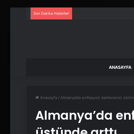
Son Dakika Haberleri
ANASAYFA
Anasayfa
/
Almanya’da enflasyon beklenenin üstünd
Almanya’da enf
üstünde arttı