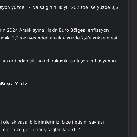
syon yüzde 1,4 ve salgının ilk yılı 2020’de ise yüzde 0,5
arın 2024 Aralık ayına ilişkin Euro Bölgesi enflasyon
mdaki 2,2 seviyesinden aralıkta yüzde 2,4’e yükselmesi
ın ardından çift haneli rakamlara ulaşan enflasyonun
Büşra Yıldız
Serjoy : Dijital Medya Ajansı, Google
Reklam Ajansı, SEO Ajansı ve Web
Tasarım Ajansı
i olarak yasal bildirimlerinizi bize iletişim sayfası
rimlerinize geri dönüş sağlanılacaktır.”