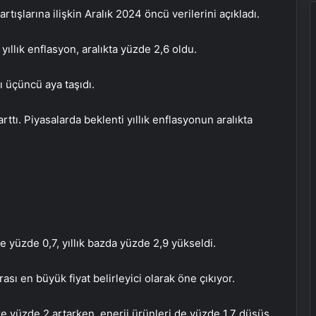
artışlarına ilişkin Aralık 2024 öncü verilerini açıkladı.
llık enflasyon, aralıkta yüzde 2,6 oldu.
ı üçüncü aya taşıdı.
ttı. Piyasalarda beklenti yıllık enflasyonun aralıkta
 yüzde 0,7, yıllık bazda yüzde 2,9 yükseldi.
ası en büyük fiyat belirleyici olarak öne çıkıyor.
öre yüzde 2 artarken, enerji ürünleri de yüzde 1,7 düşüş