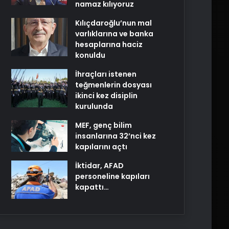
namaz kılıyoruz
Kılıçdaroğlu’nun mal
varlıklarına ve banka
hesaplarına haciz
konuldu
İhraçları istenen
teğmenlerin dosyası
ikinci kez disiplin
kurulunda
MEF, genç bilim
insanlarına 32’nci kez
kapılarını açtı
İktidar, AFAD
personeline kapıları
kapattı…