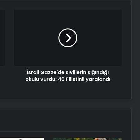
İsrail
Gazze'de
sivillerin
sığındığı
okulu
vurdu:
40
Filistinli
yaralandı
İsrail Gazze'de sivillerin sığındığı
okulu vurdu: 40 Filistinli yaralandı