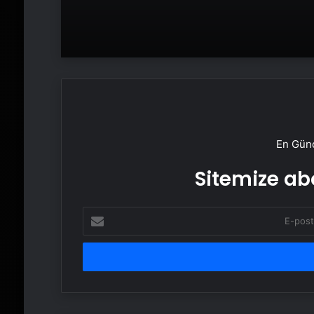
En Günc
Sitemize abo
E-
posta
adresinizi
girin