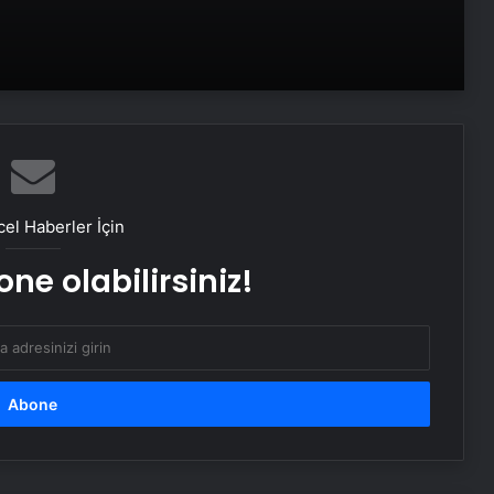
olacak?
Tübitak İBB Veri Merkezi’ni
inceleyecek
Sağlık Bakanlığı sözleşmeli personel
alımı sonuçları açıklandı
el Haberler İçin
ne olabilirsiniz!
Türkiye Kupası’nın kazananı belli
oldu! Galatasaray Trabzonspor maç
özeti!