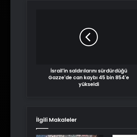
İsrail'in
saldırılarını
sürdürdüğü
Gazze'de
can
kaybı
45
bin
854'e
İsrail'in saldırılarını sürdürdüğü
yükseldi
Gazze'de can kaybı 45 bin 854'e
yükseldi
İlgili Makaleler