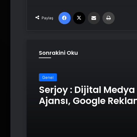
Facebook
X
Email'den paylaş
Yaz
Paylaş
Sonrakini Oku
Genel
Serjoy : Dijital Medya
Ajansı, Google Rekl
Ajansı, SEO Ajansı v
Tasarım Ajansı