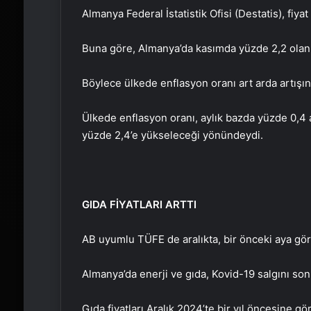
Almanya Federal İstatistik Ofisi (Destatis), fiyat 
Buna göre, Almanya’da kasımda yüzde 2,2 olan yı
Böylece ülkede enflasyon oranı art arda artışın
Ülkede enflasyon oranı, aylık bazda yüzde 0,4 ar
yüzde 2,4’e yükseleceği yönündeydi.
GIDA FİYATLARI ARTTI
AB uyumlu TÜFE de aralıkta, bir önceki aya göre
Almanya’da enerji ve gıda, Kovid-19 salgını sonr
Gıda fiyatları Aralık 2024’te bir yıl öncesine g