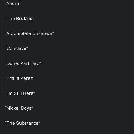
“Anora”
“The Brutalist”
“A Complete Unknown”
“Conclave”
“Dune: Part Two”
“Emilia Pérez”
“I’m Still Here”
“Nickel Boys”
“The Substance”