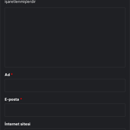
işaretlenmişlerdir
Y
o
r
u
m
*
Ad
*
E-posta
*
İnternet sitesi