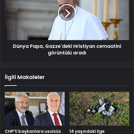
Gazze'deki
Hristiyan
cemaatini
görüntülü
aradı
Dünya Papa, Gazze'deki Hristiyan cemaatini
görüntülü aradı
İlgili Makaleler
CHP’li başkanlara usulsüz
14 yaşındaki Ege