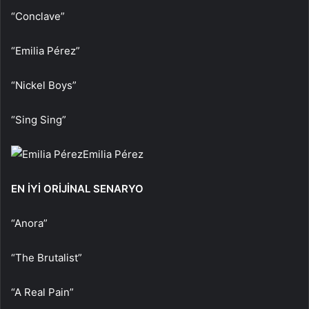
“Conclave”
“Emilia Pérez”
“Nickel Boys”
“Sing Sing”
Emilia Pérez
EN İYİ ORİJİNAL SENARYO
“Anora”
“The Brutalist”
“A Real Pain”