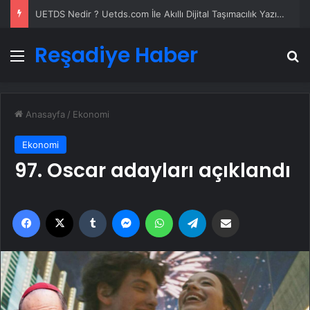
UETDS Nedir ? Uetds.com İle Akıllı Dijital Taşımacılık Yazılımı
Reşadiye Haber
Menü
A
Anasayfa
/
Ekonomi
Ekonomi
97. Oscar adayları açıklandı
Facebook
X
Tumblr
Messenger
WhatsApp
Telegram
Email'den paylaş