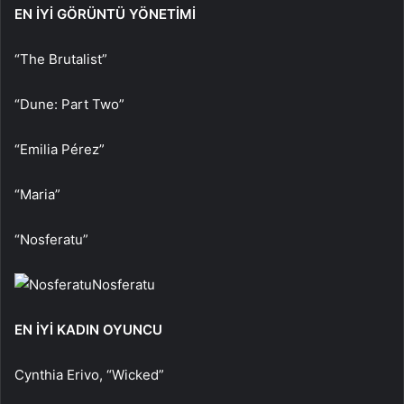
EN İYİ GÖRÜNTÜ YÖNETİMİ
“The Brutalist”
“Dune: Part Two”
“Emilia Pérez”
“Maria”
“Nosferatu”
Nosferatu
EN İYİ KADIN OYUNCU
Cynthia Erivo, “Wicked”