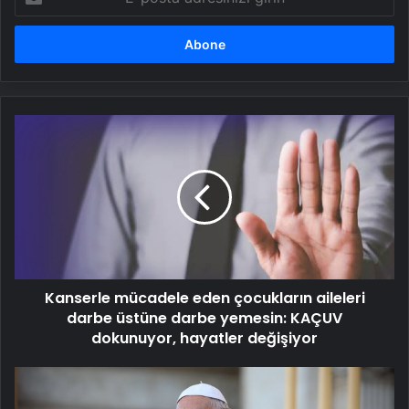
posta
adresinizi
girin
Kanserle
mücadele
eden
çocukların
aileleri
darbe
üstüne
darbe
yemesin:
Kanserle mücadele eden çocukların aileleri
KAÇUV
dokunuyor,
darbe üstüne darbe yemesin: KAÇUV
hayatler
dokunuyor, hayatler değişiyor
değişiyor
Dünya
Papa,