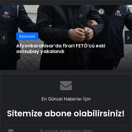
Ekonomi
Barış Ekmeği Festivali renkli başladı! 8
ülkeden gelen çocuklar Türk öğrencilerle
Ekonomi
dünyaya barış mesajı verdi
Afyonkarahisar’da firari FETÖ’cü eski
astsubay yakalandı
En Güncel Haberler İçin
Sitemize abone olabilirsiniz!
E-