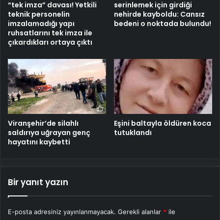
“tek imza” davası! Yetkili
serinlemek için girdiği
teknik personelin
nehirde kayboldu: Cansız
imzalamadığı yapı
bedeni o noktada bulundu!
ruhsatlarını tek imza ile
çıkardıkları ortaya çıktı
Viranşehir’de silahlı
Eşini baltayla öldüren koca
saldırıya uğrayan genç
tutuklandı
hayatını kaybetti
Bir yanıt yazın
E-posta adresiniz yayınlanmayacak.
Gerekli alanlar
*
ile