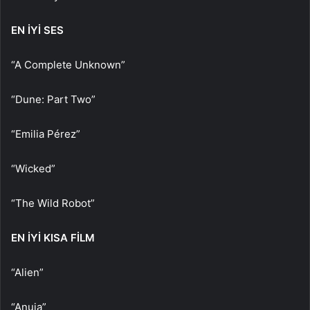
EN İYİ SES
“A Complete Unknown”
“Dune: Part Two”
“Emilia Pérez”
“Wicked”
“The Wild Robot”
EN İYİ KISA FİLM
“Alien”
“Anuja”