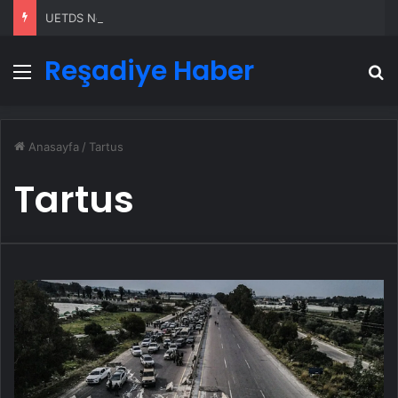
UETDS Nedir ? Uetds.com İle Akıllı Dijital Taşımacılık Yazılımı
Reşadiye Haber
Menü
A
Anasayfa
/
Tartus
Tartus