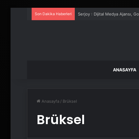
Son Dakika Haberleri
Serjoy : Dijital Medya Ajansı, 
ANASAYFA
Anasayfa
/
Brüksel
Brüksel