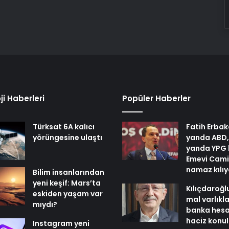
ji Haberleri
Popüler Haberler
Türksat 6A kalıcı
Fatih Erbak
yörüngesine ulaştı
yanda ABD,
yanda YPG 
Emevi Cami
namaz kılı
Bilim insanlarından
yeni keşif: Mars’ta
Kılıçdaroğl
eskiden yaşam var
mal varlıkl
mıydı?
banka hesa
haciz konu
Instagram yeni