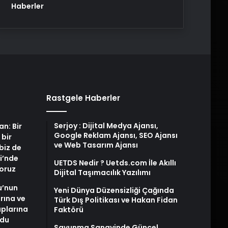
Haberler
Rastgele Haberler
Serjoy : Dijital Medya Ajansı,
an: Bir
Google Reklam Ajansı, SEO Ajansı
 bir
ve Web Tasarım Ajansı
biz de
i’nde
UETDS Nedir ? Uetds.com İle Akıllı
yoruz
Dijital Taşımacılık Yazılımı
u’nun
Yeni Dünya Düzensizliği Çağında
arına ve
Türk Dış Politikası ve Hakan Fidan
plarına
Faktörü
ldu
Savunma Sanayinde Güncel,