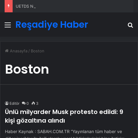
UETDS Nedir ? Uetds.com İle Akıllı Dijital Taşımacılık Yazılımı
Reşadiye Haber
Menü
A
Anasayfa
/
Boston
Boston
Editör
0
3
Ünlü milyarder Musk protesto edildi: 9
kişi gözaltına alındı
Haber Kaynak : SABAH.COM.TR “Yayınlanan tüm haber ve