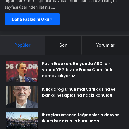
diğer içerikler ile ilgili olarak yasal bildirimlerinizi bize iletişim
sayfası üzerinden iletiniz.…
Daha Fazlasını Oku »
Popüler
Son
Yorumlar
Fatih Erbakan: Bir yanda ABD, bir
yanda YPG biz de Emevi Camii’nde
namaz kılıyoruz
Kılıçdaroğlu’nun mal varlıklarına ve
banka hesaplarına haciz konuldu
İhraçları istenen teğmenlerin dosyası
ikinci kez disiplin kurulunda