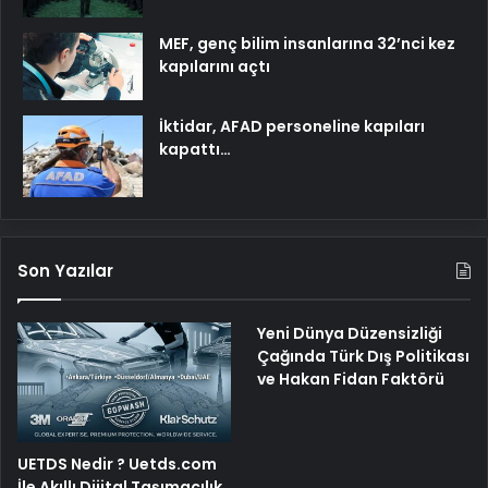
MEF, genç bilim insanlarına 32’nci kez
kapılarını açtı
İktidar, AFAD personeline kapıları
kapattı…
Son Yazılar
Yeni Dünya Düzensizliği
Çağında Türk Dış Politikası
ve Hakan Fidan Faktörü
UETDS Nedir ? Uetds.com
İle Akıllı Dijital Taşımacılık